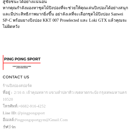
สู่ชัยชนะได้อย่างแน่นอน
หากคุณกำลังมองหาชุดไม้ปิงปองที่จะช่วยให้คุณเล่นปิงปองได้อย่างสนุก
และมีประสิทธิภาพมากยิ่งขึ้น อย่าลังเลที่จะเลือกชุดไม้ปิงปอง Sanwei
SP-C พร้อมยางปิงปอง KKT 007 Proselected และ Loki GTX แล้วคุณจะ
ไม่ผิดหวัง
CONTACT US
ร้านปิงปองสปอร์ต
ที่อยู่ :
2/16 ถ. เจ้าคุณทหาร แขวงลำปลาทิว เขตลาดกระบัง กรุงเทพมหานคร
10520
โทรศัพท์:
+6682-916-4252
Line ID:
@pingpongsport
อีเมลล์:
Pingpongsportgym@gmail.com