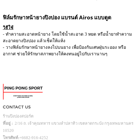
ฟิล์มรักษาหน้ายางปิงปอง แบรนด์ Airos แบบดูด
วิธีใช้
- ทำความสะอาดหน้ายาง โดยใช้น้ำสะอาด 3 หยด หรือน้ำยาทำความ
สะอาดยางปิงปอง แล้วเช็ดให้แห้ง
- วางฟิล์มรักษาหน้ายางลงไปบนยาง เพื่อป้องกันเศษฝุ่นระออง หรือ
อากาศ ช่วยให้รักษาสภาพยางให้คงทนอยู่ไปกับเรานานๆ
CONTACT US
ร้านปิงปองสปอร์ต
ที่อยู่ :
2/16 ถ. เจ้าคุณทหาร แขวงลำปลาทิว เขตลาดกระบัง กรุงเทพมหานคร
10520
โทรศัพท์:
+6682-916-4252