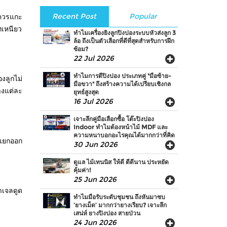
Recent Post
Popular
่ควรแกะ
ทเหนียว
ทำไมเครื่องยิงลูกปิงปองระบบหัวส่งลูก 3
ล้อ ถึงเป็นตัวเลือกที่ดีที่สุดสำหรับการฝึก
ซ้อม?
22 Jul 2026
ทำไมการตีปิงปอง ประเภทคู่ "มือซ้าย-
งลูกไม่
มือขวา" ถึงสร้างความได้เปรียบเชิงกล
างแต่ละ
ยุทธ์สูงสุด
16 Jul 2026
เจาะลึกคู่มือเลือกซื้อ โต๊ะปิงปอง
Indoor ทำไมต้องหน้าไม้ MDF และ
ความหนาบอกอะไรคุณได้มากกว่าที่คิด
รแยกออก
30 Jun 2026
ดูแล ไม้เทนนิส ให้ดี ตีดีนาน ประหยัด
คุ้มค่า!
25 Jun 2026
าเจลดูด
ทำไมมือรับระดับชุมชน ถึงหันมาซบ
‘ยางเม็ด’ มากกว่ายางเรียบ? เจาะลึก
เสน่ห์ ยางปิงปอง สายป่วน
24 Jun 2026