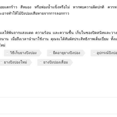
ีรอยแตกร้าว สีหมอง หรือฟองน้ำแข็งหรือไม่ หากพบความผิดปกติ ควรหลี
ะอาจทำให้ไม้ปิงปองเสียหายจากการลอกกาว
เพียงดูแลให้พ้นจากแสงแดด ความร้อน และความชื้น เก็บในซองปิดสนิทและว
นาน เมื่อถึงเวลานำมาใช้งาน คุณจะได้สัมผัสประสิทธิภาพเต็มเปี่ยม ทั้ง
ใหม่
วิธีเก็บยางปิงปอง
ยืดอายุยางปิงปอง
อุปกรณ์ปิงป
ยางปิงปองใหม่
ยางปิงปองเสื่อม