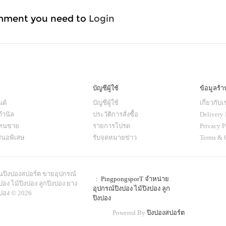
mment you need to
Login
ๆ
บัญชีผู้ใช้
ข้อมูลร้า
ด์
บัญชีผู้ใช้
เกี่ยวกับเ
กำนัล
ประวัติการสั่งซื้อ
Delivery 
แทนขาย
รายการโปรด
Privacy P
สนอพิเสษ
รับจดหมายข่าว
Terms & 
านปิงปองสปอร์ต ขายอุปกรณ์
: PingpongsporT จำหน่าย
ปอง ไม้ปิงปอง ลูกปิงปอง ยาง
อุปกรณ์ปิงปอง ไม้ปิงปอง ลูก
งปอง © 2026
ปิงปอง
Powered By
ปิงปองสปอร์ต