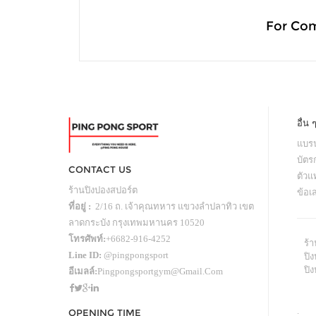
For Co
อื่น 
แบรน
บัตร
CONTACT US
ตัว
ร้านปิงปองสปอร์ต
ข้อเ
ที่อยู่ :
2/16 ถ. เจ้าคุณทหาร แขวงลำปลาทิว เขต
ลาดกระบัง กรุงเทพมหานคร 10520
โทรศัพท์:
+6682-916-4252
ร้
Line ID:
@pingpongsport
ปิง
ปิ
อีเมลล์:
Pingpongsportgym@gmail.com
.
OPENING TIME