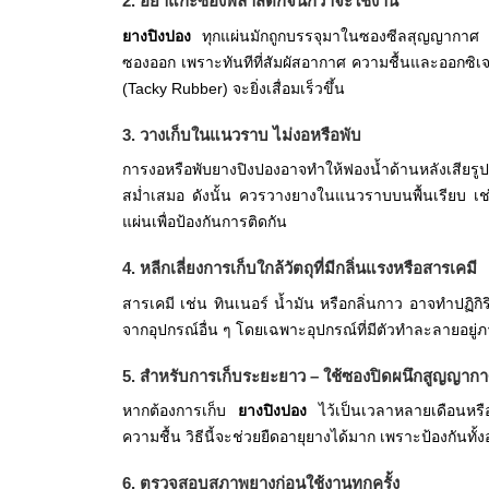
2. อย่าแกะซองพลาสติกจนกว่าจะใช้งาน
ยางปิงปอง
ทุกแผ่นมักถูกบรรจุมาในซองซีลสุญญากาศ เพ
ซองออก เพราะทันทีที่สัมผัสอากาศ ความชื้นและออกซิเจ
(Tacky Rubber) จะยิ่งเสื่อมเร็วขึ้น
3. วางเก็บในแนวราบ ไม่งอหรือพับ
การงอหรือพับยางปิงปองอาจทำให้ฟองน้ำด้านหลังเสียร
สม่ำเสมอ ดังนั้น ควรวางยางในแนวราบบนพื้นเรียบ เช่
แผ่นเพื่อป้องกันการติดกัน
4. หลีกเลี่ยงการเก็บใกล้วัตถุที่มีกลิ่นแรงหรือสารเคมี
สารเคมี เช่น ทินเนอร์ น้ำมัน หรือกลิ่นกาว อาจทำปฏิกิ
จากอุปกรณ์อื่น ๆ โดยเฉพาะอุปกรณ์ที่มีตัวทำละลายอยู่
5. สำหรับการเก็บระยะยาว – ใช้ซองปิดผนึกสูญญากา
หากต้องการเก็บ
ยางปิงปอง
ไว้เป็นเวลาหลายเดือนหรื
ความชื้น วิธีนี้จะช่วยยืดอายุยางได้มาก เพราะป้องกันทั
6. ตรวจสอบสภาพยางก่อนใช้งานทุกครั้ง