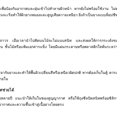
ื่อป้องกันอากาศและฝุ่นเข้าไปทำลายผิวหน้า หากยังไม่พร้อมใช้งาน ไม
นจะเริ่มทำให้ผิวยางหมองและสูญเสียความเหนียว ยิ่งถ้าเป็นยางแบบท็อปชี
ูปถาวร เมื่อเวลานำไปติดบนไม้จะไม่แนบสนิท และส่งผลให้การกระเด้งขอ
น ชั้นไม้หรือแฟ้มเอกสารแข็ง โดยมีแผ่นกระดาษหรือพลาสติกใสคั่นระหว่
ริยากับยางและทำให้พื้นผิวเปลี่ยนสีหรือเหนียวผิดปกติ หากต้องเก็บในตู้ คว
ภายใน
ศช่วยได้
อหลายปี แนะนำให้เก็บในซองสูญญากาศ หรือใช้ถุงซีลปิดสนิทพร้อมซิลิก
้งอากาศและความชื้นเข้าสู่เนื้อยางโดยตรง