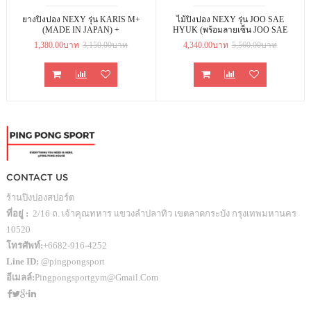
ยางปิงปอง NEXY รุ่น KARIS M+
ไม้ปิงปอง NEXY รุ่น JOO SAE
(MADE IN JAPAN) +
HYUK (พร้อมลายเซ็น JOO SAE
KOKUTAKU 007 PRO
HYUK)
1,380.00บาท
3,150.00บาท
4,340.00บาท
5,560.00บาท
SELECTED (เลือกความแข็งได้)
CONTACT US
ร้านปิงปองสปอร์ต
ที่อยู่ :
2/16 ถ. เจ้าคุณทหาร แขวงลำปลาทิว เขตลาดกระบัง กรุงเทพมหานคร
10520
โทรศัพท์:
+6682-916-4252
Line ID:
@pingpongsport
อีเมลล์:
Pingpongsportgym@gmail.com