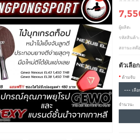
7,5
ผู้ผลิต:
รหัสสินค้า:
สถานะสต๊อ
ตัวเลือก
ด้ามจับ
จำนวน: