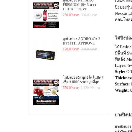
ลูกปิงปอง NITTAKU
Gewo Nex
PREMIUM 40+ 3 ดาว
ปิงปองรุ่
ITTF APPROVE
Nexxus E
250.00บาท
300.00บาท
คอนโทลที่
ไม้ปิงปอ
ลูกปิงปอง ANDRO 40+ 3
ดาว ITTF APPROVE
ไม้ปิงปอง
120.00บาท
200.00บาท
มีพื้นที่
ฟีลลิ่ง M
Layer:
5+
Style:
Of
ไม้ปิงปองจัดชุดอีโคโนมิคส์
Thickness
เซ็ต # 0010 ราคาถูกที่สุด
Surface:
L
550.00บาท
1,320.00บาท
Weight:
8
ยางปิงป
ยางปิงปอง 