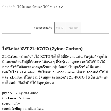
ป้ายกำกับ:
ไม้ปิงปอง
,
ปิงปอง
,
ไม้ปิงปอง XVT
คำบรรยายสินค้า
รีวิว (0)
ติดต่อเรา
ไม้ปิงปอง XVT ZL-KOTO (Zylon-Carbon)
ZL Carbon ผสานกับผิวไม้ KOTO จึงได้ไม้ที่มีความแน่น รับรู้สัมผัสลูกได้
ดี เหมาะสำหรับผู้ที่ต้องการไม้แรง ๆ ที่รับรู้เวลาลูกกระทบไม้ได้ดี ผิวไม้
Koto ที่ให้สัมผัสแข็งคายลูกเร็วและพุ่ง นิยมนำไปบุกเร็วชิดโต๊ะ และ
เทคโนโลยี ZL-Carbon เส้นใยผสมระหว่าง Carbon ที่เสริมความเด้งให้ไม้
และ ZL-Fiber ที่ให้ความยืดหยุ่นและคล่องตัว ZL-KOTO จึงเป็นไม้ที่แน่น
แต่ไม่หนัก ฟิลลิ่งดี ตีได้ดีทุกรูปแบบ
ply :
5 + 2 Zylon-Carbon
thickness :
5.9 mm
speed :
off+
touch feeling :
medium-hard