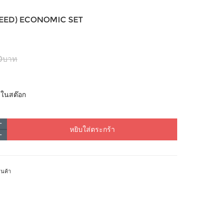
SPEED) ECONOMIC SET
0บาท
้าในสต๊อก
หยิบใส่ตระกร้า
ินค้า