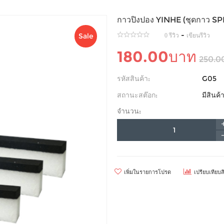
กาวปิงปอง YINHE (ชุดกาว 
-
Sale
0 รีวิว
เขียนรีวิว
180.00บาท
250.0
รหัสสินค้า:
G05
สถานะสต๊อก:
มีสินค
จำนวน:
เพิ่มในรายการโปรด
เปรียบเทียบส