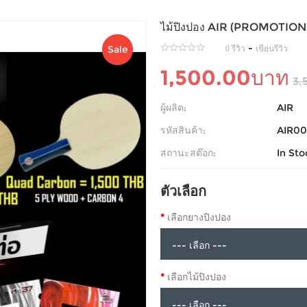
ไม้ปิงปอง AIR (PROMOTION
-
Sale
0 รีวิว
เขียนรีวิว
1,500.00บาท
3,
ผู้ผลิต:
AIR
รหัสสินค้า:
AIR0
สถานะสต๊อก:
In Sto
ตัวเลือก
เลือกยางปิงปอง
เลือกไม้ปิงปอง