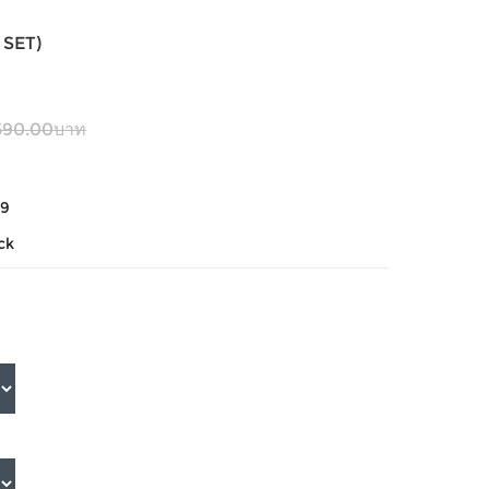
 SET)
590.00บาท
09
ck