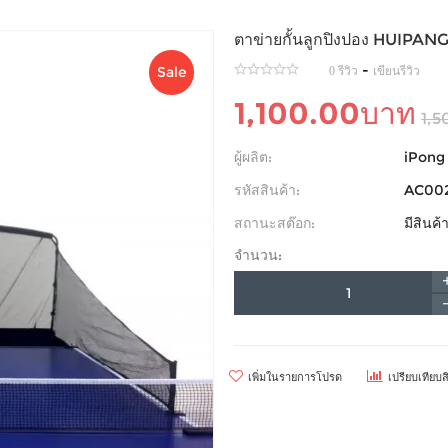
ตาข่ายกั้นลูกปิงปอง HUIPA
-
Sale
0 รีวิว
เขียนรีวิว
1,100.00บาท
1,5
ผู้ผลิต:
iPong
รหัสสินค้า:
AC00
สถานะสต๊อก:
มีสินค
จำนวน:
เพิ่มในรายการโปรด
เปรียบเทียบส