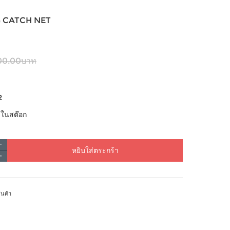
NG CATCH NET
00.00บาท
2
้าในสต๊อก
หยิบใส่ตระกร้า
ินค้า