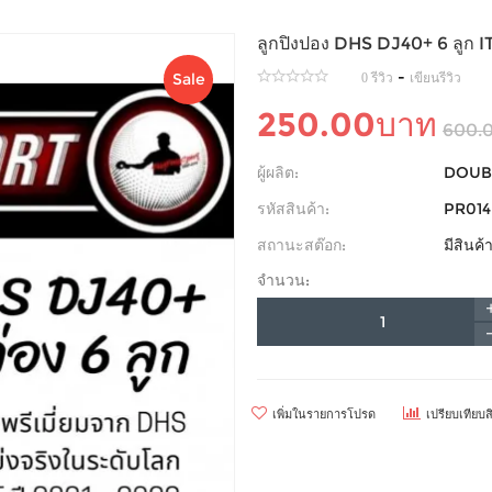
ลูกปิงปอง DHS DJ40+ 6 ลูก 
-
Sale
0 รีวิว
เขียนรีวิว
250.00บาท
600.
ผู้ผลิต:
DOUB
รหัสสินค้า:
PR014
สถานะสต๊อก:
มีสินค
จำนวน:
เพิ่มในรายการโปรด
เปรียบเทียบส