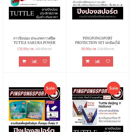
กาวปิงปอง ประเภทกาวสปีด
PINGPONGSPORT
TUTTLE SAKURA POWER
PROTECTION SET ปกป้องไม้
GLUE ขนาด 265 ML. เด้ง ใส่แรง
ปิงปอง คุ้มๆ กับ ซองปิดหัวไม้
159.00บาท
300.00บาท
99.00บาท
150.00บาท
ส์ได้ดั่งใจ ในราคาสุดคุ้ม ( SPEED
ปิงปอง SANWEI / TUTTLE พร้อม
GLUE )
เทปติดขอบไม้ปิงปอง AIR สีแดง ,
ฟิล์มรักษาหน้ายางปิงปอง
Sale
Sale