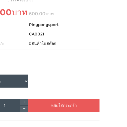
-
0 รีวิว
เขียนรีวิว
.00บาท
600.00บาท
Pingpongsport
CA0021
ก:
มีสินค้าในสต๊อก
หยิบใส่ตระกร้า