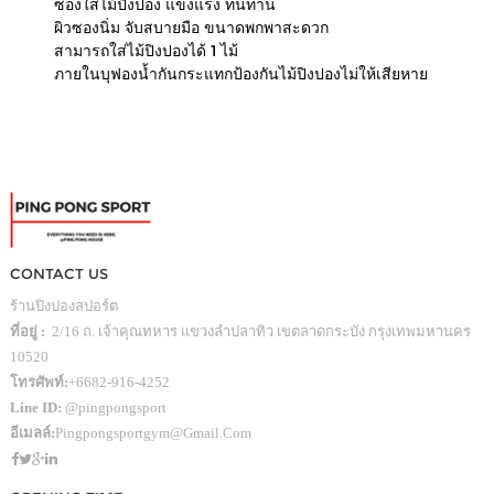
ซองใส่ไม้ปิงปอง แข็งแรง ทนทาน
ผิวซองนิ่ม จับสบายมือ ขนาดพกพาสะดวก
สามารถใส่ไม้ปิงปองได้ 1 ไม้
ภายในบุฟองน้ำกันกระแทกป้องกันไม้ปิงปองไม่ให้เสียหาย
CONTACT US
ร้านปิงปองสปอร์ต
ที่อยู่ :
2/16 ถ. เจ้าคุณทหาร แขวงลำปลาทิว เขตลาดกระบัง กรุงเทพมหานคร
10520
โทรศัพท์:
+6682-916-4252
Line ID:
@pingpongsport
อีเมลล์:
Pingpongsportgym@gmail.com