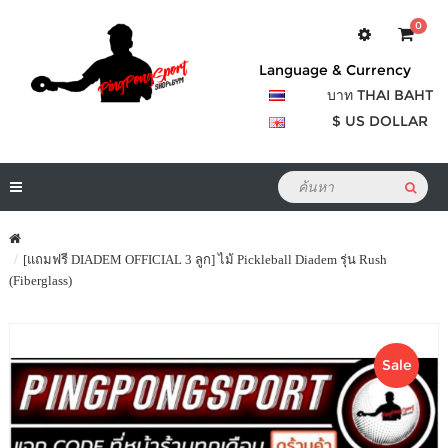
0
Language & Currency
บาท THAI BAHT
$ US DOLLAR
[แถมฟรี DIADEM OFFICIAL 3 ลูก] ไม้ Pickleball Diadem รุ่น Rush
(Fiberglass)
Sale