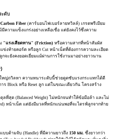
ระดับ
 Carbon Fiber
(คาร์บอนไฟเบอร์ลายทวิลล์) เกรดพรีเมียม
ีความแข็งแกร่งอย่างเหลือเชื่อ แต่ยังคงไว้ซึ่งความ
่ม
"แรงเสียดทาน" (Friction)
หรือความสากที่หน้าสัมผัส
นคู่แข่งท้ายคอร์ต หรือลูก Cut หน้าเน็ตที่ต้องการความละเอียด
มลูกจะยังคงยอดเยี่ยมแม้ผ่านการใช้งานมาอย่างยาวนาน
)
่วนใหญ่ถวิลหา ความหนาระดับนี้ช่วยดูดซับแรงกระแทกได้ดี
ทำการ Block หรือ Reset ลูก แต่ในขณะเดียวกัน โครงสร้าง
่สมดุลที่สุด (Balanced Weight) ไม่หนักจนทำให้ข้อมือล้า และไม่
) หน้าเน็ต แต่ยังมีมวลที่หนักแน่นพอที่จะไดรฟ์ลูกจากท้าย
แบบด้ามจับ (Handle) ที่มีความยาวถึง
150 มม.
ซึ่งยาวกว่า