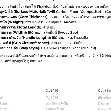
กอบการตัดสินใจ เลือก
ไม้ Pickleball
ที่เข้ากับสไตล์การเล่นของคุณมากที่สุ
สดุหน้าไม้ (Surface Material):
Twill Carbon Fiber (Composite) – เน
ามหนาแกน (Core Thickness):
16 มม. – เน้นการคอนโทรลและความนุ่
ำหนัก (Weight):
229 ± 5 กรัม – สมดุลและคล่องตัว
ามยาวรวม (Total Length):
418 มม.
ามกว้าง (Width):
190 มม. – เพิ่มพื้นที่ Sweet Spot
ามยาวด้ามจับ (Handle Length):
150 มม. – รองรับสองมือ
าดกริป (Grip Circumference):
108 มม. – กระชับมือ
ปแบบการเล่น (Play Style):
Balanced (สมดุลระหว่างรุกและรับ)
กมธรรมดาให้เป็นเกมระดับโปรฯ สัมผัสความแตกต่างที่เหนือกว่าด้วย
ไม้ Pi
ุกแมตช์ของคุณไปสู่ชัยชนะ!
ๆ
บัญชีผู้ใช้
ข้อมูลร้า
ด์
บัญชีผู้ใช้
เกี่ยวกับเ
กำนัล
ประวัติการสั่งซื้อ
Delivery 
แทนขาย
รายการโปรด
Privacy P