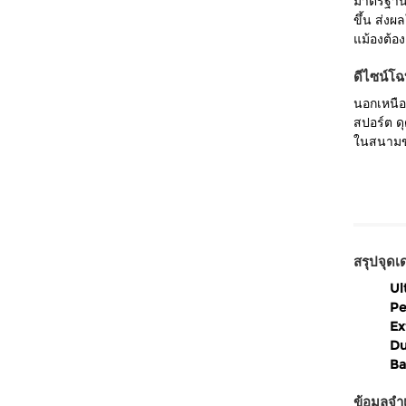
มาตรฐานทั
ขึ้น ส่ง
แม้องต้อง
ดีไซน์โฉ
นอกเหนือ
สปอร์ต ดุ
ในสนามข
สรุปจุดเด
Ul
Pe
Ex
Du
Ba
ข้อมูลจำ