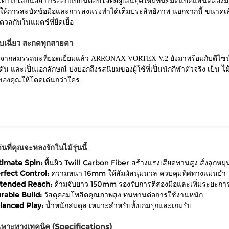
่วไปเล็กน้อย การออกแบบนี้ตอบโจทย์ผู้เล่นยุคใหม่ที่นิยมตีแบ็คแฮนด์สองมือ
ผลให้การสะบัดข้อมือและการส่งแรงทำได้เต็มประสิทธิภาพ นอกจากนี้ ขนาดเส
ดวลกันในแมตช์ที่ยืดเยื้อ
บเฉี่ยว สะกดทุกสายตา
จากสมรรถนะที่ยอดเยี่ยมแล้ว ARRONAX VORTEX V.2 ยังมาพร้อมกับดีไซน์
ดัน และเป็นเอกลักษณ์ บ่งบอกถึงรสนิยมของผู้ใช้ที่เป็นนักกีฬาตัวจริง เป็น
ไม
องคุณให้โดดเด่นกว่าใคร
่นที่คุณจะหลงรักในไม้รุ่นนี้
timate Spin:
พื้นผิว Twill Carbon Fiber สร้างแรงเสียดทานสูง สั่งลูกหมุน
rfect Control:
ความหนา 16mm ให้สัมผัสนุ่มนวล ควบคุมทิศทางแม่นยำ
tended Reach:
ด้ามจับยาว 150mm รองรับการตีสองมือและเพิ่มระยะการเ
rable Build:
วัสดุคอมโพสิตคุณภาพสูง ทนทานต่อการใช้งานหนัก
lanced Play:
น้ำหนักสมดุล เหมาะสำหรับทั้งเกมรุกและเกมรับ
เพาะทางเทคนิค (Specifications)