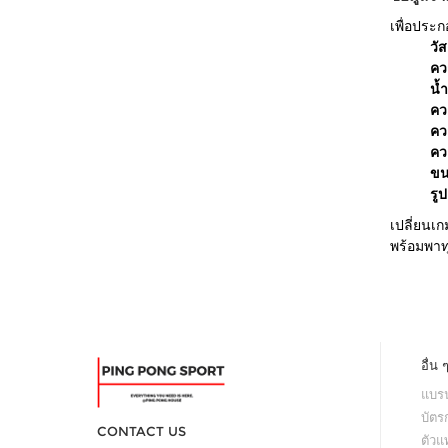
เพื่อประ
วั
คว
น้
คว
คว
คว
ขน
รู
เปลี่ยนเ
พร้อมพาท
อื่น 
แบรน
บัตร
CONTACT US
ตัว