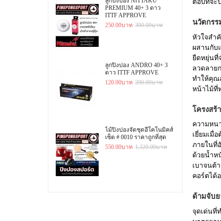
ลูกปิงปอง NITTAKU
ตอบที่จะ
PREMIUM 40+ 3 ดาว
ITTF APPROVE
นวัตกรร
250.00บาท
300.00บาท
หัวใจสำ
ผสานกับแน
ยืดหยุ่นที
ลูกปิงปอง ANDRO 40+ 3
ลวดลายการ
ดาว ITTF APPROVE
ทำให้คุ
120.00บาท
200.00บาท
หน้าไม้ท
โครงสร้
ความหนาขอ
ไม้ปิงปองจัดชุดอีโคโนมิคส์
เยี่ยมเมื
เซ็ต # 0010 ราคาถูกที่สุด
ภายในที่อ
550.00บาท
1,320.00บาท
ด้วยน้ำห
เบาจนต้าน
คอร์ตได้อ
ด้ามจับย
จุดเด่นท