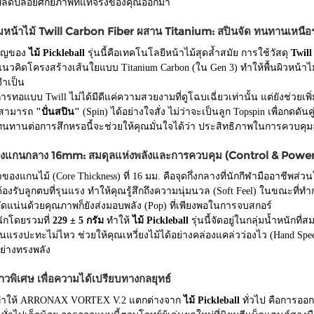
ปลดปล่อยศักยภาพที่แท้จริงของคุณออกมา
มหน้าไม้ Twill Carbon Fiber ผสาน Titanium: สปินจัด ทนทานเหนือ
คัญของ
ไม้ Pickleball
รุ่นนี้คือเทคโนโลยีหน้าไม้สุดล้ำสมัย การใช้วัสดุ
Twill
วคิดโครงสร้างเส้นใยแบบ Titanium Carbon (ใน Gen 3) ทำให้พื้นผิวหน้าไม้ม
่จำเป็น
ทอแบบ Twill ไม่ได้มีดีแค่ความสวยงามที่ดูโฉบเฉี่ยวเท่านั้น แต่ยังช่วยเพิ
ณสามารถ
"ปั่นสปิน"
(Spin) ได้อย่างใจสั่ง ไม่ว่าจะเป็นลูก Topspin เพื่อกดดั
ี่ทนทานต่อการสึกหรอนี้จะช่วยให้คุณมั่นใจได้ว่า ประสิทธิภาพในการควบคุ
างแกนกลาง 16mm: สมดุลแห่งพลังและการควบคุม (Control & Power
งแกนไม้ (Core Thickness) ที่ 16 มม. คือจุดกึ่งกลางที่นักกีฬามืออาชีพส
่อต้องรับลูกตบที่รุนแรง ทำให้คุณรู้สึกถึงความนุ่มนวล (Soft Feel) ในขณะที่
ัดแน่นด้วยคุณภาพก็ยังส่งมอบพลัง (Pop) ที่เพียงพอในการจบสกอร์
นักโดยรวมที่
229 ± 5 กรัม
ทำให้
ไม้ Pickleball
รุ่นนี้จัดอยู่ในกลุ่มน้ำหนักที
แรงปะทะไม่ไหว ช่วยให้คุณเหวี่ยงไม้ได้อย่างคล่องแคล่วว่องไว (Hand Speed
ย่างทรงพลัง
าวพิเศษ เพื่อความได้เปรียบทางกลยุทธ์
ี่ทำให้ ARRONAX VORTEX V.2 แตกต่างจาก
ไม้ Pickleball
ทั่วไป คือการออก