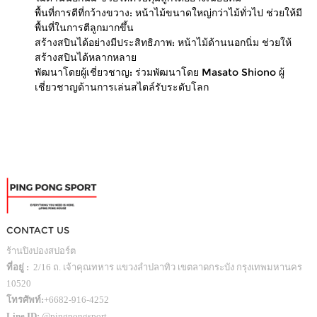
พื้นที่การตีที่กว้างขวาง: หน้าไม้ขนาดใหญ่กว่าไม้ทั่วไป ช่วยให้มี
พื้นที่ในการตีลูกมากขึ้น
สร้างสปินได้อย่างมีประสิทธิภาพ: หน้าไม้ด้านนอกนิ่ม ช่วยให้
สร้างสปินได้หลากหลาย
พัฒนาโดยผู้เชี่ยวชาญ: ร่วมพัฒนาโดย Masato Shiono ผู้
เชี่ยวชาญด้านการเล่นสไตล์รับระดับโลก
CONTACT US
ร้านปิงปองสปอร์ต
ที่อยู่ :
2/16 ถ. เจ้าคุณทหาร แขวงลำปลาทิว เขตลาดกระบัง กรุงเทพมหานคร
10520
โทรศัพท์:
+6682-916-4252
Line ID:
@pingpongsport