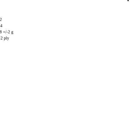
2
84
8 +/-2 g
+2 ply