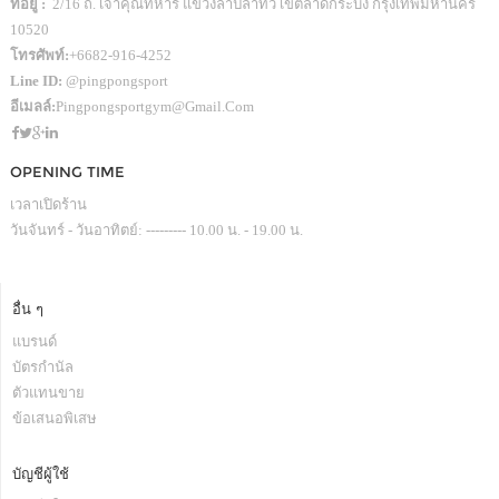
ที่อยู่ :
2/16 ถ. เจ้าคุณทหาร แขวงลำปลาทิว เขตลาดกระบัง กรุงเทพมหานคร
10520
โทรศัพท์:
+6682-916-4252
Line ID:
@pingpongsport
อีเมลล์:
Pingpongsportgym@gmail.com
OPENING TIME
เวลาเปิดร้าน
วันจันทร์ - วันอาทิตย์: --------- 10.00 น. - 19.00 น.
อื่น ๆ
แบรนด์
บัตรกำนัล
ตัวแทนขาย
ข้อเสนอพิเสษ
บัญชีผู้ใช้