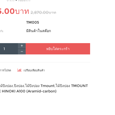
-
0 รีวิว
เขียนรีวิว
5.00บาท
2,870.00บาท
TM005
ก:
มีสินค้าในสต๊อก
หยิบใส่ตระกร้า
ยการโปรด
เปรียบเทียบสินค้า
ไม้ปิงปอง
,
ปิงปอง
,
ไม้ปิงปอง Tmount
,
ไม้ปิงปอง TMOUNT
RE HINOKI A100 (Aramid-carbon)