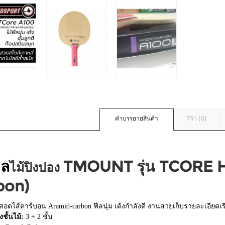
คำบรรยายสินค้า
รีวิว (0)
ูล
TMOUNT รุ่น TCORE H
ไม้ปิงปอง
bon)
สอดไส้คาร์บอน Aramid-carbon ฟีลนุ่ม เด้งกำลังดี งานสวยเก็บรายละเอียดเร
ชั้นไม้:
3 + 2 ชั้น