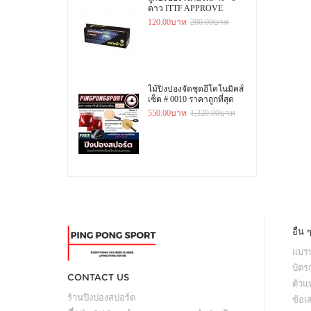
ดาว ITTF APPROVE
120.00บาท
200.00บาท
ไม้ปิงปองจัดชุดอีโคโนมิคส์
เซ็ต # 0010 ราคาถูกที่สุด
550.00บาท
1,320.00บาท
อื่น 
แบรน
บัตร
CONTACT US
ตัว
ร้านปิงปองสปอร์ต
ข้อเ