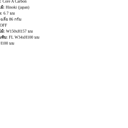
:
Core A Carbon
ไม้:
Hinoki (japan)
:
6.7 มม
ฉลี่ย 86 กรัม
OFF
ม้:
W150xH157 มม
มจับ:
FL W34xH100 มม
H100 มม