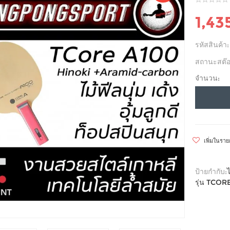
1,43
รหัสสินค้า:
สถานะสต๊อ
จำนวน:
เพิ่มในรา
ป้ายกำกับ:
รุ่น TCO