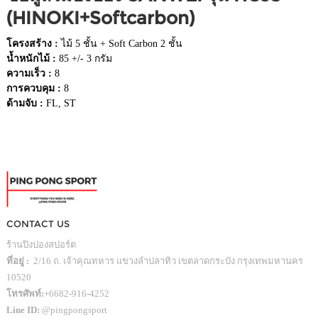
(HINOKI+Softcarbon)
โครงสร้าง :
ไม้ 5 ชั้น + Soft Carbon 2 ชั้น
น้ำหนักไม้ :
85 +/- 3 กรัม
ความเร็ว :
8
การควบคุม :
8
ด้ามจับ :
FL, ST
CONTACT US
ร้านปิงปองสปอร์ต
ที่อยู่ :
2/16 ถ. เจ้าคุณทหาร แขวงลำปลาทิว เขตลาดกระบัง กรุงเทพมหานคร
10520
โทรศัพท์:
+6682-916-4252
Line ID:
@pingpongsport