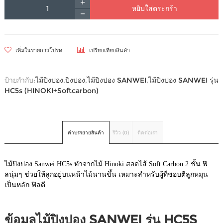
หยิบใส่ตระกร้า
เพิ่มในรายการโปรด
เปรียบเทียบสินค้า
ป้ายกำกับ:
ไม้ปิงปอง
,
ปิงปอง
,
ไม้ปิงปอง SANWEI
,
ไม้ปิงปอง SANWEI รุ่น
HC5s (HINOKI+Softcarbon)
คำบรรยายสินค้า
รีวิว (0)
ติดต่อเรา
ไม้ปิงปอง Sanwei HC5s ทำจากไม้ Hinoki สอดไส้ Soft Carbon 2 ชั้น ฟิ
ลนุ่มๆ ช่วยให้ลูกอยู่บนหน้าไม้นานขึ้น เหมาะสำหรับผู้ที่ชอบตีลูกหมุน
เป็นหลัก ฟิลดี
ข้อมูลไม้ปิงปอง
SANWEI รุ่น
HC5S