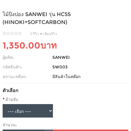
ไม้ปิงปอง SANWEI รุ่น HC5S
(HINOKI+SOFTCARBON)
-
0 รีวิว
เขียนรีวิว
1,350.00บาท
ผู้ผลิต:
SANWEI
รหัสสินค้า:
SW003
สถานะสต๊อก:
มีสินค้าในสต๊อก
ตัวเลือก
ด้ามจับ
จำนวน: