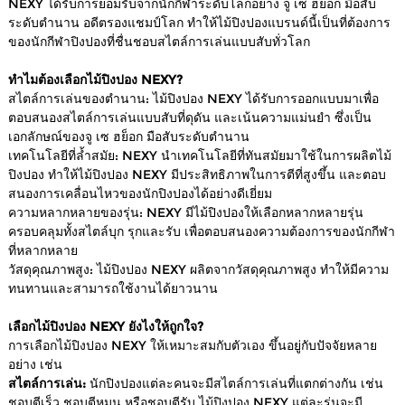
NEXY ได้รับการยอมรับจากนักกีฬาระดับโลกอย่าง จู เซ ฮย็อก มือสับ
ระดับตำนาน อดีตรองแชมป์โลก ทำให้ไม้ปิงปองแบรนด์นี้เป็นที่ต้องการ
ของนักกีฬาปิงปองที่ชื่นชอบสไตล์การเล่นแบบสับทั่วโลก
ทำไมต้องเลือกไม้ปิงปอง NEXY?
สไตล์การเล่นของตำนาน: ไม้ปิงปอง NEXY ได้รับการออกแบบมาเพื่อ
ตอบสนองสไตล์การเล่นแบบสับที่ดุดัน และเน้นความแม่นยำ ซึ่งเป็น
เอกลักษณ์ของจู เซ ฮย็อก มือสับระดับตำนาน
เทคโนโลยีที่ล้ำสมัย: NEXY นำเทคโนโลยีที่ทันสมัยมาใช้ในการผลิตไม้
ปิงปอง ทำให้ไม้ปิงปอง NEXY มีประสิทธิภาพในการตีที่สูงขึ้น และตอบ
สนองการเคลื่อนไหวของนักปิงปองได้อย่างดีเยี่ยม
ความหลากหลายของรุ่น: NEXY มีไม้ปิงปองให้เลือกหลากหลายรุ่น
ครอบคลุมทั้งสไตล์บุก รุกและรับ เพื่อตอบสนองความต้องการของนักกีฬา
ที่หลากหลาย
วัสดุคุณภาพสูง: ไม้ปิงปอง NEXY ผลิตจากวัสดุคุณภาพสูง ทำให้มีความ
ทนทานและสามารถใช้งานได้ยาวนาน
เลือกไม้ปิงปอง NEXY ยังไงให้ถูกใจ?
การเลือกไม้ปิงปอง NEXY ให้เหมาะสมกับตัวเอง ขึ้นอยู่กับปัจจัยหลาย
อย่าง เช่น
สไตล์การเล่น:
นักปิงปองแต่ละคนจะมีสไตล์การเล่นที่แตกต่างกัน เช่น
ชอบตีเร็ว ชอบตีหมุน หรือชอบตีรับ ไม้ปิงปอง NEXY แต่ละรุ่นจะมี