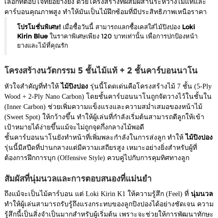
เลือกที่ตอบโจทย์อย่างยิ่ง ด้วยโครงสร้างที่ผสมผสานระหว่างไม้แท้และ
คาร์บอนคุณภาพสูง ทำให้มันเป็นไม้ฝึกซ้อมที่มีประสิทธิภาพเหนือราคา
โปรโมชั่นพิเศษ!
เมื่อซื้อวันนี้ สามารถแลกซื้อเคสใส่ไม้ปิงปอง
Loki
Kirin Blue
ในราคาพิเศษเพียง 120 บาทเท่านั้น เพื่อการปกป้องหน้า
ยางและไม้ที่คุณรัก
โครงสร้างนวัตกรรม 5 ชั้นไม้แท้ + 2 ชั้นคาร์บอนนาโน
หัวใจสำคัญที่ทำให้
ไม้ปิงปอง
รุ่นนี้โดดเด่นคือโครงสร้างไม้ 7 ชั้น (5-Ply
Wood + 2-Ply Nano Carbon) โดยชั้นคาร์บอนนาโนถูกจัดวางไว้ในชั้นใน
(Inner Carbon) ช่วยเพิ่มความแข็งแรงและความสม่ำเสมอของหน้าไม้
(Sweet Spot) ให้กว้างขึ้น ทำให้ผู้เล่นที่กำลังเริ่มต้นสามารถตีลูกให้เข้า
เป้าหมายได้ง่ายขึ้นแม้จะไม่ถูกจุดกึ่งกลางไม้พอดี
ชั้นคาร์บอนนาโนยังทำหน้าที่เพิ่มพละกำลังในการส่งลูก ทำให้
ไม้ปิงปอง
รุ่นนี้มีสปีดที่ปานกลางแต่มีความเสถียรสูง เหมาะอย่างยิ่งสำหรับผู้ที่
ต้องการฝึกการบุก (Offensive Style) ควบคู่ไปกับการคุมทิศทางลูก
สัมผัสที่นุ่มนวลและการตอบสนองที่แม่นยำ
ถึงแม้จะเป็นไม้คาร์บอน แต่ Loki Kirin K1 ให้ความรู้สึก (Feel) ที่
นุ่มนวล
ทำให้ผู้เล่นสามารถรับรู้ถึงแรงกระทบของลูกปิงปองได้อย่างชัดเจน ความ
รู้สึกนี้เป็นสิ่งจำเป็นมากสำหรับผู้เริ่มต้น เพราะจะช่วยให้การพัฒนาทักษะ