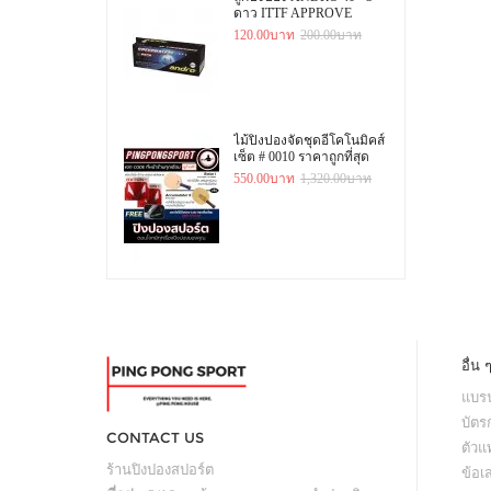
ดาว ITTF APPROVE
120.00บาท
200.00บาท
ไม้ปิงปองจัดชุดอีโคโนมิคส์
เซ็ต # 0010 ราคาถูกที่สุด
550.00บาท
1,320.00บาท
อื่น 
แบรน
บัตร
CONTACT US
ตัว
ร้านปิงปองสปอร์ต
ข้อเ