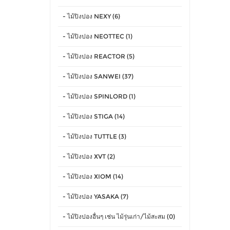
- ไม้ปิงปอง NEXY (6)
- ไม้ปิงปอง NEOTTEC (1)
- ไม้ปิงปอง REACTOR (5)
- ไม้ปิงปอง SANWEI (37)
- ไม้ปิงปอง SPINLORD (1)
- ไม้ปิงปอง STIGA (14)
- ไม้ปิงปอง TUTTLE (3)
- ไม้ปิงปอง XVT (2)
- ไม้ปิงปอง XIOM (14)
- ไม้ปิงปอง YASAKA (7)
- ไม้ปิงปองอื่นๆ เช่น ไม้รุ่นเก่า/ไม้สะสม (0)