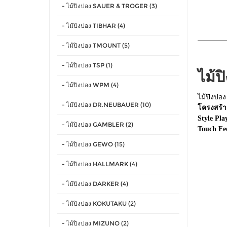
- ไม้ปิงปอง SAUER & TROGER (3)
- ไม้ปิงปอง TIBHAR (4)
- ไม้ปิงปอง TMOUNT (5)
- ไม้ปิงปอง TSP (1)
ไม้
- ไม้ปิงปอง WPM (4)
ไม้ปิงปอ
- ไม้ปิงปอง DR.NEUBAUER (10)
โครงสร้า
Style Pla
- ไม้ปิงปอง GAMBLER (2)
Touch Fee
- ไม้ปิงปอง GEWO (15)
- ไม้ปิงปอง HALLMARK (4)
- ไม้ปิงปอง DARKER (4)
- ไม้ปิงปอง KOKUTAKU (2)
- ไม้ปิงปอง MIZUNO (2)