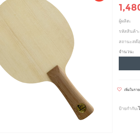
1,48
ผู้ผลิต:
รหัสสินค้า:
สถานะสต๊อ
จำนวน:
เพิ่มในรา
ป้ายกำกับ: