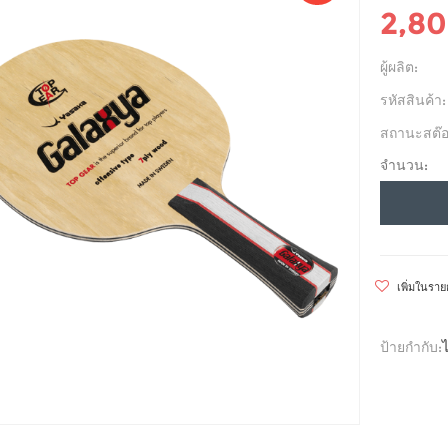
2,8
ผู้ผลิต:
รหัสสินค้า:
สถานะสต๊อ
จำนวน:
เพิ่มในรา
ป้ายกำกับ: