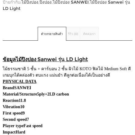
ป้ายกำกับ:
ไม้ปิงปอง
,
ปิงปอง
,
ไม้ปิงปอง SANWEI
,
ไม้ปิงปอง Sanwei รุ่น
LD Light
คำบรรยายสินค้า
รีวิว (0)
ติดต่อเรา
ข้อมูลไม้ปิงปอง
Sanwei รุ่น LD Light
ไม้ธรรมชาติ 5 ชั้น + คาร์บอน 2 ชั้น ผิวไม้ KOTO ฟิลไม้ Medium Soft ตี
เกมบุกได้คล่องตัว ตบแรง แม่นยำ ตีลูกต่อเนื่องได้เป็นอย่างดี
PHYSICAL DATA
Brand
SANWEI
Material/Structure
5ply+2LD carbon
Reaction
11.8
Vibration
10
First speed
9
Second speed
7
Player type
Fast speed
Impact
Hard