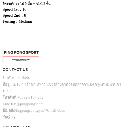
โครงสร้าง :
ไม้ 5 ชั้น + ALC 2 ชั้น
Speed 1st :
10
Speed 2nd :
8
Feeling :
Medium
CONTACT US
ร้านปิงปองสปอร์ต
ที่อยู่ :
2/16 ถ. เจ้าคุณทหาร แขวงลำปลาทิว เขตลาดกระบัง กรุงเทพมหานคร
10520
โทรศัพท์:
+6682-916-4252
Line ID:
@pingpongsport
อีเมลล์:
Pingpongsportgym@gmail.com