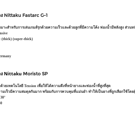
อง
Nittaku Fastarc G-1
เหมาะสำหรับการเล่นเกมส์รุกด้วยความเร็วและด้วยลูกที่มีความโค้ง ฟองน้ำมีพลังสูง ส่วนห
nsive
:
(thick) (super-thick)
ermany
อง
Nittaku
Moristo SP
วยเทคโนโลยี Tension เพื่อให้ได้ความตึงที่หน้ายางและฟองน้ำที่สูงที่สุด
มเร็วมีความสมดุลกันมาก พร้อมกับการควบคุมที่แม่นยำ ทำให้เป็นยางที่ถูกเลือกใช้โดยผู
30
°
50