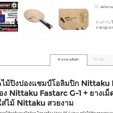
เพิ่มในรา
ป้ายกำกับ:
ราคาถูก
,
ยา
คำบรรยายสินค้า
รีวิว (0)
ไม้ปิงปองแชมป์โอลิมปิก Nittak
ล
อง Nittaku Fastarc G-1 + ยางเม็
ส่ไม้ Nittaku สวยงาม