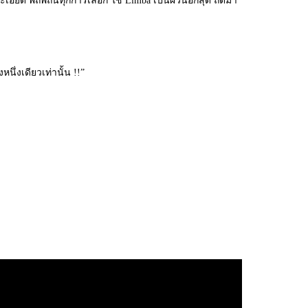
อียด พิถีพิถันทุกการเลือก ใช้ Limba เป็นผิวนอกสุด ถัดมา
นึ่งเดียวเท่านั้น !!”