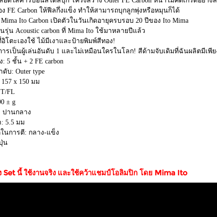
สอดไส้คาร์บอนสไตล์บุก โครงสร้าง Outer FE Carbon หน้าไม้คัดเกรดอย่างละเ
อง FE Carbon ให้ฟีลกึ่งแข็ง ทำให้สามารถบุกลูกพุ่งหรือหมุนก็ได้
 Mima Ito Carbon เปิดตัวในวันเกิดอายุครบรอบ 20 ปีของ Ito Mima
นรุ่น Acoustic carbon ที่ Mima Ito ใช้มาหลายปีแล้ว
ที่อิโตะเองใช้ ไม้มีเงาและป้ายพิมพ์สีทอง!
การเป็นผู้เล่นอันดับ 1 และไม่เหมือนใครในโลก! สีด้ามจับเดิมที่ฉันผลิตมีเพียงห
: 5 ชั้น + 2 FE carbon
ดับ: Outer type
 157 x 150 มม
ST/FL
90 ± g
: ปานกลาง
 5.5 มม
กในการตี: กลาง-แข็ง
ุ่น
ง Set นี้ ใช้งานจริง และใช้คว้าแชมป์โอลิมปิก โดย Mima Ito