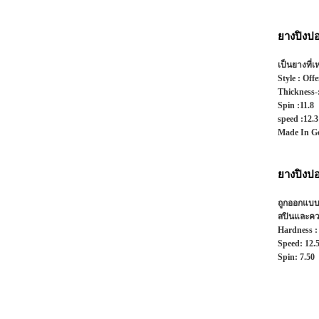
ยางปิงป
เป็นยางที่
Style :
Offe
Thickness-
Spin :
11.8
speed :
12.3
Made In G
ยางปิงป
ถูกออกแบบด้
สปินและควา
Hardness :
Speed:
12.
Spin
:
7.50