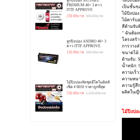
ไม้ปิงปอง
ลูกปิงปอง NITTAKU
PREMIUM 40+ 3 ดาว
เป็นชั้นข
ITTF APPROVE
ไม้ปิงปอง
250.00บาท
300.00บาท
ไม้คาร์บอ
สีด้ามจับ
“ ฉันต้อง
โครงสร้าง
ลูกปิงปอง ANDRO 40+ 3
ดาว ITTF APPROVE
การวางลำ
120.00บาท
200.00บาท
ขนาดไม้:
ด้ามจับ: 
น้ำหนัก: 
ความเร็ว
ความหนา:
ไม้ปิงปองจัดชุดอีโคโนมิคส์
ความรู้สึ
เซ็ต # 0010 ราคาถูกที่สุด
ผลิตในญี่ป
550.00บาท
1,320.00บาท
ไม้ปิงปอ