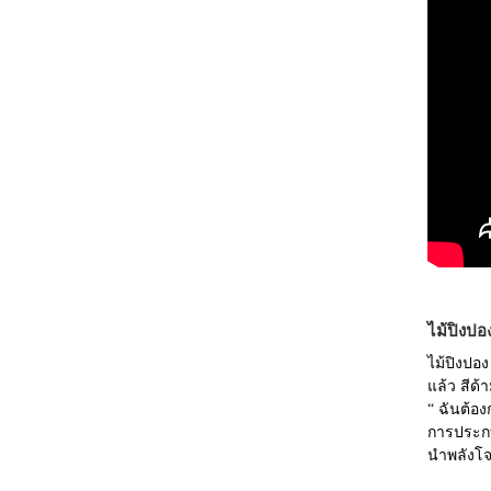
ไม้ปิงป
ไม้ปิงปอง
แล้ว สีด้
“ ฉันต้อง
การประกบค
นำพลังโจ