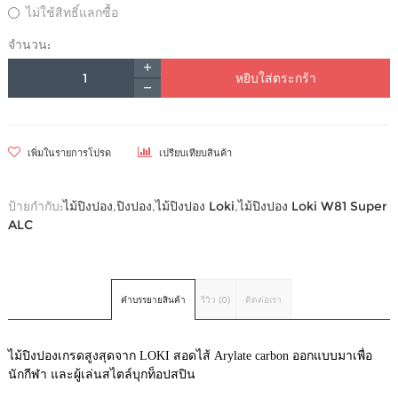
ไม่ใช้สิทธิ์แลกซื้อ
จำนวน:
หยิบใส่ตระกร้า
เพิ่มในรายการโปรด
เปรียบเทียบสินค้า
ป้ายกำกับ:
ไม้ปิงปอง
,
ปิงปอง
,
ไม้ปิงปอง Loki
,
ไม้ปิงปอง Loki W81 Super
ALC
คำบรรยายสินค้า
รีวิว (0)
ติดต่อเรา
ไม้ปิงปองเกรดสูงสุดจาก LOKI สอดไส้ Arylate carbon ออกแบบมาเพื่อ
นักกีฬา และผู้เล่นสไตล์บุกท็อปสปิน