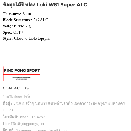
ข้อมูลไม้ปิงปอง Loki W81 Super ALC
Thickness:
6mm
Blade Structure:
5+2ALC
Weight:
88-92 g
Spec:
OFF+
Style:
Close to table topspin
CONTACT US
ร้านปิงปองสปอร์ต
ที่อยู่ :
2/16 ถ. เจ้าคุณทหาร แขวงลำปลาทิว เขตลาดกระบัง กรุงเทพมหานคร
10520
โทรศัพท์:
+6682-916-4252
Line ID:
@pingpongsport
อีเมลล์:
Pingpongsportgym@gmail.com