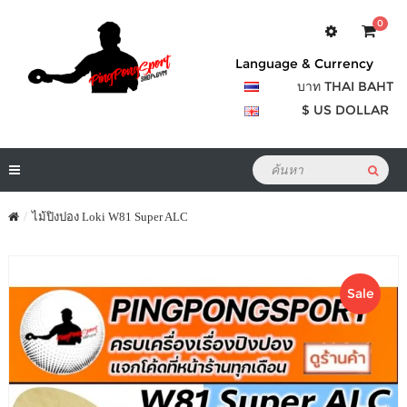
0
Language & Currency
บาท THAI BAHT
$ US DOLLAR
ไม้ปิงปอง Loki W81 Super ALC
Sale