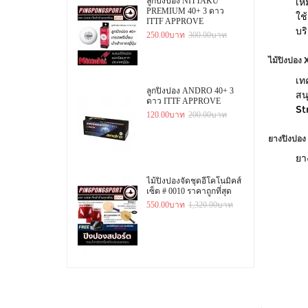
ลูกปิงปอง NITTAKU
เห
PREMIUM 40+ 3 ดาว
ใช
ITTF APPROVE
บร
250.00บาท
300.00บาท
ไม้ปิงปอง
X
เท
ลูกปิงปอง ANDRO 40+ 3
สนุ
ดาว ITTF APPROVE
St
120.00บาท
200.00บาท
ยางปิงปอง
ยา
ไม้ปิงปองจัดชุดอีโคโนมิคส์
เซ็ต # 0010 ราคาถูกที่สุด
550.00บาท
1,320.00บาท