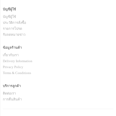
บัญชีผู้ใช้
บัญชีผู้ใช้
ประวัติการสั่งซื้อ
รายการโปรด
รับจดหมายข่าว
ข้อมูลร้านค้า
เกี่ยวกับเรา
Delivery Information
Privacy Policy
Terms & Conditions
บริการลูกค้า
ติดต่อเรา
การคืนสินค้า