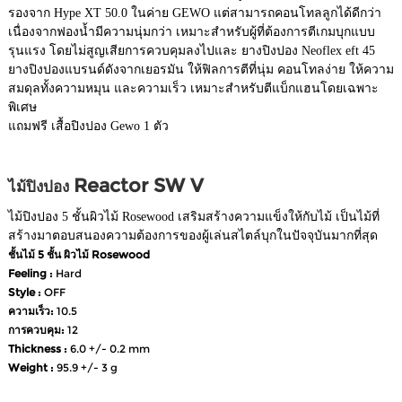
รองจาก Hype XT 50.0 ในค่าย GEWO แต่สามารถคอนโทลลูกได้ดีกว่า
เนื่องจากฟองน้ำมีความนุ่มกว่า เหมาะสำหรับผู้ที่ต้องการตีเกมบุกแบบ
รุนแรง โดยไม่สูญเสียการควบคุมลงไปและ ยางปิงปอง Neoflex eft 45
ยางปิงปองแบรนด์ดังจากเยอรมัน ให้ฟิลการตีที่นุ่ม คอนโทลง่าย ให้ความ
สมดุลทั้งความหมุน และความเร็ว เหมาะสำหรับตีแบ็กแฮนโดยเฉพาะ
พิเศษ
แถมฟรี เสื้อปิงปอง Gewo 1 ตัว
Reactor SW V
ไม้ปิงปอง
ไม้ปิงปอง 5 ชั้นผิวไม้ Rosewood เสริมสร้างความแข็งให้กับไม้ เป็นไม้ที่
สร้างมาตอบสนองความต้องการของผู้เล่นสไตล์บุกในปัจจุบันมากที่สุด
ชั้นไม้ 5 ชั้น ผิวไม้ Rosewood
Feeling :
Hard
Style :
OFF
ความเร็ว:
10.5
การควบคุม:
12
Thickness :
6.0 +/- 0.2 mm
Weight :
95.9 +/- 3 g