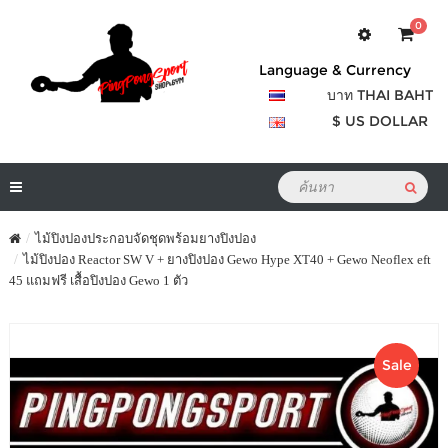
0
Language & Currency
บาท THAI BAHT
$ US DOLLAR
ไม้ปิงปองประกอบจัดชุดพร้อมยางปิงปอง
ไม้ปิงปอง Reactor SW V + ยางปิงปอง Gewo Hype XT40 + Gewo Neoflex eft
45 แถมฟรี เสื้อปิงปอง Gewo 1 ตัว
Sale