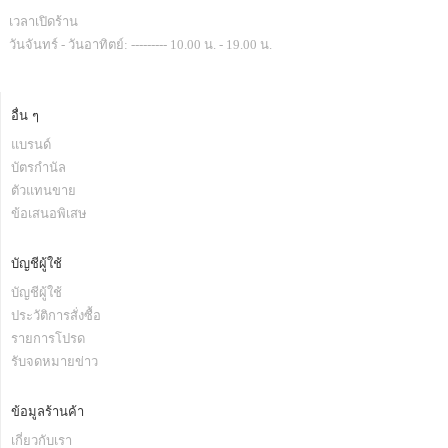
เวลาเปิดร้าน
วันจันทร์ - วันอาทิตย์: --------- 10.00 น. - 19.00 น.
อื่น ๆ
แบรนด์
บัตรกำนัล
ตัวแทนขาย
ข้อเสนอพิเสษ
บัญชีผู้ใช้
บัญชีผู้ใช้
ประวัติการสั่งซื้อ
รายการโปรด
รับจดหมายข่าว
ข้อมูลร้านค้า
เกี่ยวกับเรา