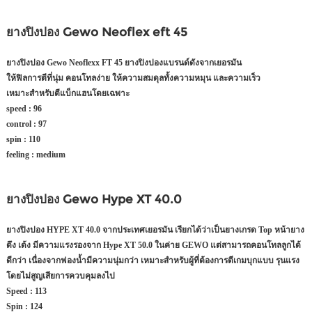
ยางปิงปอง Gewo Neoflex eft 45
ยางปิงปอง Gewo Neoflexx FT 45 ยางปิงปองแบรนด์ดังจากเยอรมัน
ให้ฟิลการตีที่นุ่ม คอนโทลง่าย ให้ความสมดุลทั้งความหมุน และความเร็ว
เหมาะสำหรับตีแบ็กแฮนโดยเฉพาะ
speed : 96
control : 97
spin : 110
feeling : medium
ยางปิงปอง Gewo Hype XT 40.0
ยางปิงปอง HYPE XT 40.0 จากประเทศเยอรมัน เรียกได้ว่าเป็นยางเกรด Top หน้ายาง
ดึง เด้ง มีความแรงรองจาก Hype XT 50.0 ในค่าย GEWO แต่สามารถคอนโทลลูกได้
ดีกว่า เนื่องจากฟองน้ำมีความนุ่มกว่า เหมาะสำหรับผู้ที่ต้องการตีเกมบุกแบบ รุนแรง
โดยไม่สูญเสียการควบคุมลงไป
Speed : 113
Spin : 124