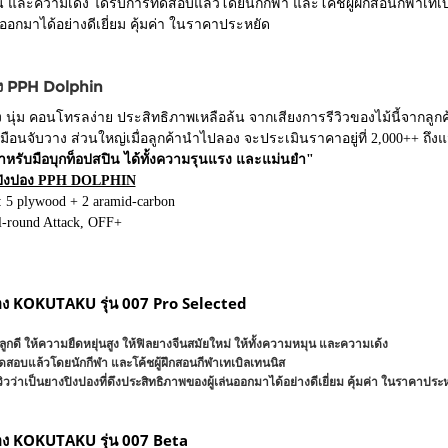
 และความเด้ง ได้รับการทดสอบแล้วโดยนักกีฬา และโค้ชผู้ฝึกสอนกีฬาเทเบิลเ
นออกมาได้อย่างดีเยี่ยม คุ้มค่า ในราคาประหยัด
อง PPH Dolphin
้ง นุ่ม คอนโทรลง่าย ประสิทธิภาพเหลือล้น จากเสียงการรีวิวของไม้นี้จากลู
หมือนจับวาง ส่วนใหญ่เมื่อลูกค้านำไปลอง จะประเมินราคาอยู่ที่ 2,000++ 
หรับมือบุกท็อปสปิน ได้ทั้งความรุนแรง และแม่นยำ"
้ปิงปอง PPH DOLPHIN
 : 5 plywood + 2 aramid-carbon
ll-round Attack, OFF+
อง KOKUTAKU รุ่น 007 Pro Selected
ลูกดี ให้ความยืดหยุ่นสูง ให้ฟิลยางจีนสมัยใหม่ ให้ทั้งความหมุน และความเด้ง
ดสอบแล้วโดยนักกีฬา และโค้ชผู้ฝึกสอนกีฬาเทเบิลเทนนิส
วิวว่าเป็นยางปิงปองที่ดึงประสิทธิภาพของผู้เล่นออกมาได้อย่างดีเยี่ยม คุ้มค่า ในราคาประ
อง KOKUTAKU รุ่น 007 Beta