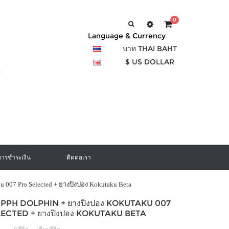
0
Language & Currency
บาท THAI BAHT
$ US DOLLAR
การชำระเงิน
ติดต่อเรา
u 007 Pro Selected + ยางปิงปอง Kokutaku Beta
อง PPH DOLPHIN + ยางปิงปอง KOKUTAKU 007
ECTED + ยางปิงปอง KOKUTAKU BETA