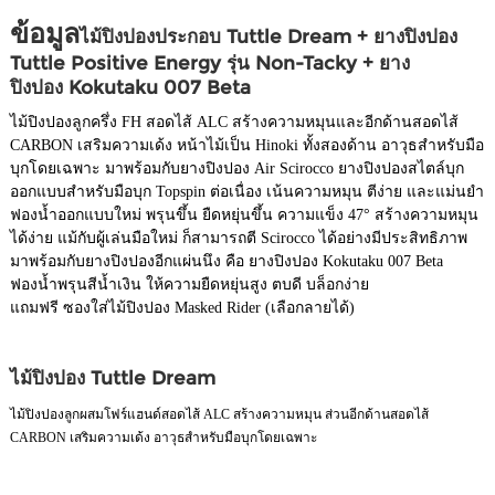
ข้อมูล
ไม้ปิงปองประกอบ Tuttle Dream + ยางปิงปอง
Tuttle Positive Energy รุ่น Non-Tacky
+ ยาง
ปิงปอง
Kokutaku 007 Beta
ไม้ปิงปองลูกครึ่ง FH สอดไส้ ALC สร้างความหมุนและอีกด้านสอดไส้
CARBON เสริมความเด้ง หน้าไม้เป็น Hinoki ทั้งสองด้าน อาวุธสำหรับมือ
บุกโดยเฉพาะ มาพร้อมกับยางปิงปอง Air Scirocco ยางปิงปองสไตล์บุก
ออกแบบสำหรับมือบุก Topspin ต่อเนื่อง เน้นความหมุน ตีง่าย และแม่นยำ
ฟองน้ำออกแบบใหม่ พรุนขึ้น ยืดหยุ่นขึ้น ความแข็ง 47° สร้างความหมุน
ได้ง่าย แม้กับผู้เล่นมือใหม่ ก็สามารถตี Scirocco ได้อย่างมีประสิทธิภาพ
มาพร้อมกับยางปิงปองอีกแผ่นนึง คือ ยางปิงปอง Kokutaku 007 Beta
ฟองน้ำพรุนสีน้ำเงิน ให้ความยืดหยุ่นสูง ตบดี บล็อกง่าย
แถมฟรี ซองใส่ไม้ปิงปอง Masked Rider (เลือกลายได้)
ไม้ปิงปอง Tuttle Dream
ไม้ปิงปองลูกผสมโฟร์แฮนด์สอดไส้ ALC สร้างความหมุน ส่วนอีกด้านสอดไส้
CARBON เสริมความเด้ง อาวุธสำหรับมือบุกโดยเฉพาะ