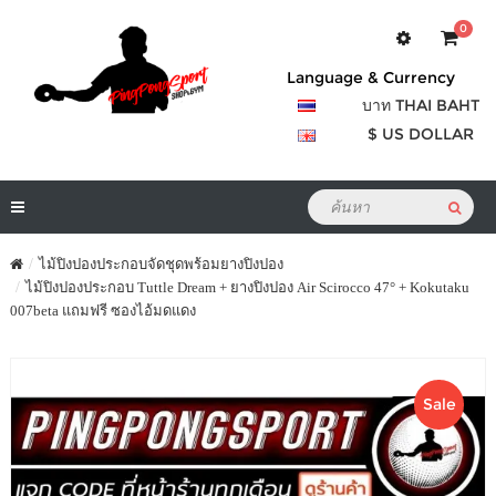
0
Language & Currency
บาท THAI BAHT
$ US DOLLAR
ไม้ปิงปองประกอบจัดชุดพร้อมยางปิงปอง
ไม้ปิงปองประกอบ Tuttle Dream + ยางปิงปอง Air Scirocco 47° + Kokutaku
007beta แถมฟรี ซองไอ้มดแดง
Sale