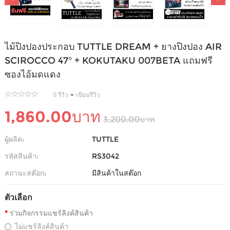
ไม้ปิงปองประกอบ TUTTLE DREAM + ยางปิงปอง AIR
SCIROCCO 47° + KOKUTAKU 007BETA แถมฟรี
ซองไอ้มดแดง
-
0 รีวิว
เขียนรีวิว
1,860.00บาท
3,200.00บาท
ผู้ผลิต:
TUTTLE
รหัสสินค้า:
RS3042
สถานะสต๊อก:
มีสินค้าในสต๊อก
ตัวเลือก
ร่วมกิจกรรมแชร์ลิงค์สินค้า
ไม่แชร์ลิงค์สินค้า