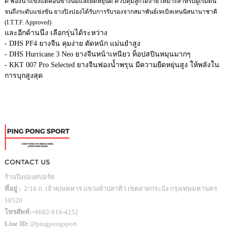
ดี ฟองน้ำแข็งแต่ค่อนข้างนิ่มและยืดหยุ่นดี ควบคุมลูกได้ง่าย เหมาะสำหรับผู้เริ่มต้น
จนถึงระดับแข่งขัน ยางปิงปองได้รับการรับรองจากสมาพันธ์เทเบิลเทนนิสนานาชาติ
(I.T.T.F. Approved)
และอีกด้านนึง เลือกรุ่นได้ระหว่าง
- DHS PF4 ยางจีน คุมง่าย ตัดหนัก แม่นยำสูง
- DHS Hurricane 3 Neo ยางจีนหน้าเหนียว ท็อปสปินหมุนมากๆ
- KKT 007 Pro Selected ยางจีนฟองน้ำพรุน มีความยืดหยุ่นสูง ให้พลังใน
การบุกสูงสุด
CONTACT US
ร้านปิงปองสปอร์ต
ที่อยู่ :
2/16 ถ. เจ้าคุณทหาร แขวงลำปลาทิว เขตลาดกระบัง กรุงเทพมหานคร
10520
โทรศัพท์:
+6682-916-4252
Line ID:
@pingpongsport