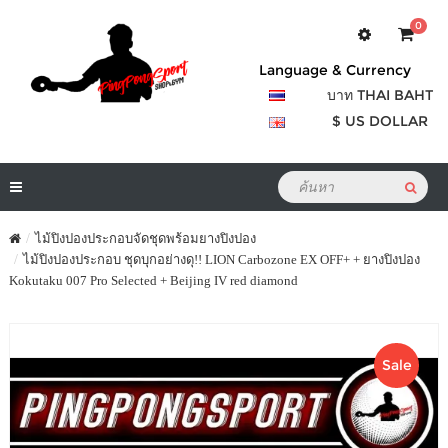
0
Language & Currency
บาท THAI BAHT
$ US DOLLAR
ไม้ปิงปองประกอบจัดชุดพร้อมยางปิงปอง
ไม้ปิงปองประกอบ ชุดบุกอย่างดุ!! LION Carbozone EX OFF+ + ยางปิงปอง
Kokutaku 007 Pro Selected + Beijing IV red diamond
Sale