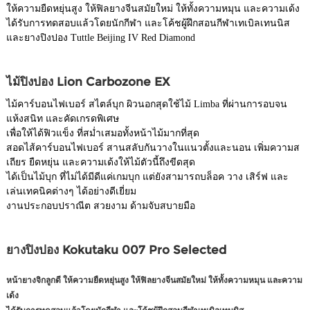
ให้ความยืดหยุ่นสูง ให้ฟิลยางจีนสมัยใหม่ ให้ทั้งความหมุน และความเด้ง
ได้รับการทดสอบแล้วโดยนักกีฬา และโค้ชผู้ฝึกสอนกีฬาเทเบิลเทนนิส
และยางปิงปอง Tuttle Beijing IV Red Diamond
ไม้ปิงปอง Lion Carbozone EX
ไม้คาร์บอนไฟเบอร์ สไตล์บุก ผิวนอกสุดใช้ไม้ Limba ที่ผ่านการอบจน
แห้งสนิท และคัดเกรดพิเศษ
เพื่อให้ได้ฟิวแข็ง ที่สม่ำเสมอทั้งหน้าไม้มากที่สุด
สอดไส้คาร์บอนไฟเบอร์ สานสลับกันวางในแนวตั้งและนอน เพิ่มความส
เถียร ยืดหยุ่น และความเด้งให้ไม้ตัวนี้ถึงขีดสุด
ได้เป็นไม้บุก ที่ไม่ได้มีดีแค่เกมบุก แต่ยังสามารถบล็อค วาง เสิร์ฟ และ
เล่นเทคนิคต่างๆ ได้อย่างดีเยี่ยม
งานประกอบปราณีต สวยงาม ด้ามจับสบายมือ
ยางปิงปอง Kokutaku 007 Pro Selected
หน้ายางจิกลูกดี ให้ความยืดหยุ่นสูง ให้ฟิลยางจีนสมัยใหม่ ให้ทั้งความหมุน และความ
เด้ง