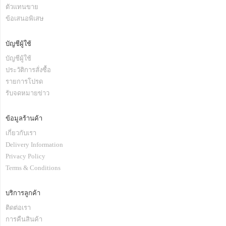
ตัวแทนขาย
ข้อเสนอพิเสษ
บัญชีผู้ใช้
บัญชีผู้ใช้
ประวัติการสั่งซื้อ
รายการโปรด
รับจดหมายข่าว
ข้อมูลร้านค้า
เกี่ยวกับเรา
Delivery Information
Privacy Policy
Terms & Conditions
บริการลูกค้า
ติดต่อเรา
การคืนสินค้า