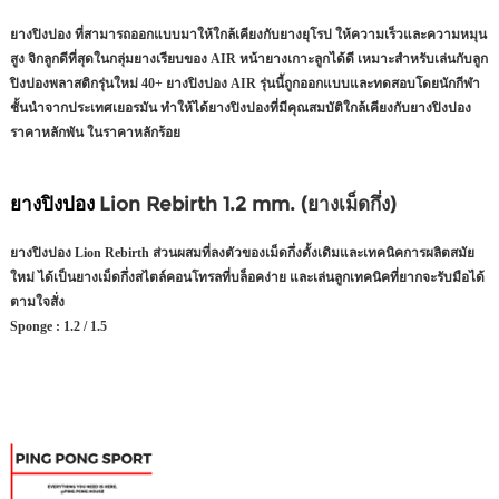
ยางปิงปอง ที่สามารถออกแบบมาให้ใกล้เคียงกับยางยุโรป ให้ความเร็วและความหมุน
สูง จิกลูกดีที่สุดในกลุ่มยางเรียบของ AIR หน้ายางเกาะลูกได้ดี เหมาะสำหรับเล่นกับลูก
ปิงปองพลาสติกรุ่นใหม่ 40+ ยางปิงปอง AIR รุ่นนี้ถูกออกแบบและทดสอบโดยนักกีฬา
ชั้นนำจากประเทศเยอรมัน ทำให้ได้ยางปิงปองที่มีคุณสมบัติใกล้เคียงกับยางปิงปอง
ราคาหลักพัน ในราคาหลักร้อย
ยางปิงปอง
Lion Rebirth 1.2 mm. (ยางเม็ดกึ่ง)
ยางปิงปอง Lion Rebirth ส่วนผสมที่ลงตัวของเม็ดกึ่งดั้งเดิมและเทคนิคการผลิตสมัย
ใหม่ ได้เป็นยางเม็ดกึ่งสไตล์คอนโทรลที่บล็อคง่าย และเล่นลูกเทคนิคที่ยากจะรับมือได้
ตามใจสั่ง
Sponge :
1.2 / 1.5