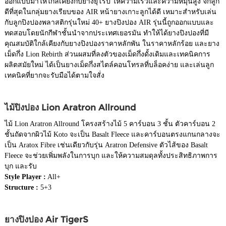
ออกแบบมาให้ใกล้เคียงกับยางยุโรป ให้ความเร็วและความหมุนสูง จิกลูก
ดีที่สุดในกลุ่มยางเรียบของ AIR หน้ายางเกาะลูกได้ดี เหมาะสำหรับเล่น
กับลูกปิงปองพลาสติกรุ่นใหม่ 40+ ยางปิงปอง AIR รุ่นนี้ถูกออกแบบและ
ทดสอบโดยนักกีฬาชั้นนำจากประเทศเยอรมัน ทำให้ได้ยางปิงปองที่มี
คุณสมบัติใกล้เคียงกับยางปิงปองราคาหลักพัน ในราคาหลักร้อย และยาง
เม็ดกึ่ง Lion Rebirth ส่วนผสมที่ลงตัวของเม็ดกึ่งดั้งเดิมและเทคนิคการ
ผลิตสมัยใหม่ ได้เป็นยางเม็ดกึ่งสไตล์คอนโทรลที่บล็อคง่าย และเล่นลูก
เทคนิคที่ยากจะรับมือได้ตามใจสั่ง
ไม้ปิงปอง Lion Aratron Allround
ไม้ Lion Aratron Allround โครงสร้างไม้ 5 คาร์บอน 3 ชั้น ตัวคาร์บอน 2
ชั้นถัดจากผิวไม้ Koto จะเป็น Basalt Fleece และคาร์บอนตรงแกนกลางจะ
เป็น Aratox Fibre เช่นเดียวกับรุ่น Aratron Defensive ตัวไส้ของ Basalt
Fleece จะช่วยเพิ่มพลังในการบุก และให้ความสมดุลทั้งประสิทธิภาพการ
บุก และรับ
Style Player :
All+
Structure :
5+3
ยางปิงปอง Air TigerS