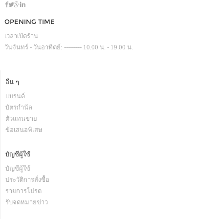
OPENING TIME
เวลาเปิดร้าน
วันจันทร์ - วันอาทิตย์: --------- 10.00 น. - 19.00 น.
อื่น ๆ
แบรนด์
บัตรกำนัล
ตัวแทนขาย
ข้อเสนอพิเสษ
บัญชีผู้ใช้
บัญชีผู้ใช้
ประวัติการสั่งซื้อ
รายการโปรด
รับจดหมายข่าว