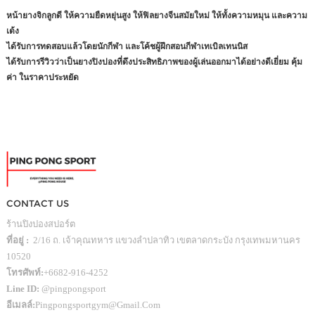
หน้ายางจิกลูกดี ให้ความยืดหยุ่นสูง ให้ฟิลยางจีนสมัยใหม่ ให้ทั้งความหมุน และความ
เด้ง
ได้รับการทดสอบแล้วโดยนักกีฬา และโค้ชผู้ฝึกสอนกีฬาเทเบิลเทนนิส
ได้รับการรีวิวว่าเป็นยางปิงปองที่ดึงประสิทธิภาพของผู้เล่นออกมาได้อย่างดีเยี่ยม คุ้ม
ค่า ในราคาประหยัด
CONTACT US
ร้านปิงปองสปอร์ต
ที่อยู่ :
2/16 ถ. เจ้าคุณทหาร แขวงลำปลาทิว เขตลาดกระบัง กรุงเทพมหานคร
10520
โทรศัพท์:
+6682-916-4252
Line ID:
@pingpongsport
อีเมลล์:
Pingpongsportgym@gmail.com