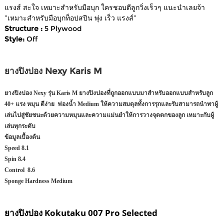
แรงส์ สะใจ เหมาะสำหรับมือบุก ใครชอบตีลูกวิ่งเร็วๆ แนะนำเลยจ้า
"เหมาะสำหรับมือบุกท็อปสปิน พุ่ง เร็ว แรงส์"
Structure :
5 Plywood
Style:
Off
ยางปิงปอง Nexy Karis M
ยางปิงปอง Nexy รุ่น Karis M ยางปิงปองที่ถูกออกแบบมาสำหรับออกแบบสำหรับลูก
40+ แรง หมุน ตีง่าย ฟองน้ำ Medium ให้ความสมดุลทั้งการรุกและรับสามารถนำพาผู้
เล่นไปสู่ชัยชนะด้วยความหมุนและความแม่นยำให้การวางจุดตกของลูก เหมาะกับผู้
เล่นทุกระดับ
ข้อมูลเบื้องต้น
Speed
8.1
Spin
8.4
Control 8.6
Sponge Hardness
Medium
ยางปิงปอง Kokutaku 007 Pro Selected