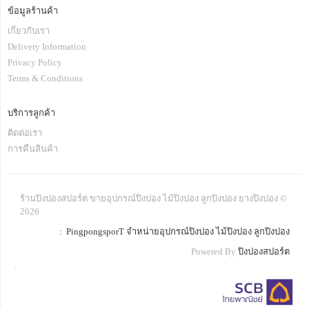
ข้อมูลร้านค้า
เกี่ยวกับเรา
Delivery Information
Privacy Policy
Terms & Conditions
บริการลูกค้า
ติดต่อเรา
การคืนสินค้า
ร้านปิงปองสปอร์ต ขายอุปกรณ์ปิงปอง ไม้ปิงปอง ลูกปิงปอง ยางปิงปอง ©
2026
: PingpongsporT จำหน่ายอุปกรณ์ปิงปอง ไม้ปิงปอง ลูกปิงปอง
Powered By
ปิงปองสปอร์ต
.