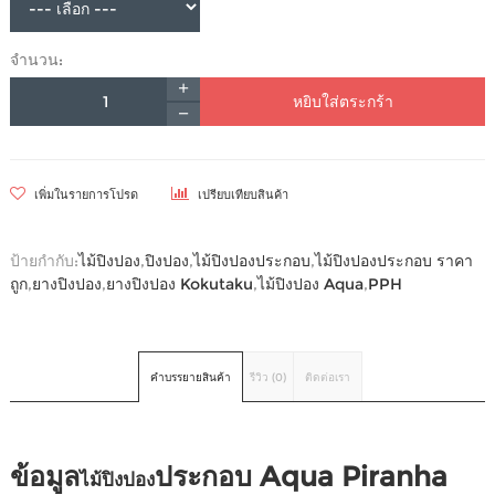
จำนวน:
หยิบใส่ตระกร้า
เพิ่มในรายการโปรด
เปรียบเทียบสินค้า
ป้ายกำกับ:
ไม้ปิงปอง
,
ปิงปอง
,
ไม้ปิงปองประกอบ
,
ไม้ปิงปองประกอบ ราคา
ถูก
,
ยางปิงปอง
,
ยางปิงปอง Kokutaku
,
ไม้ปิงปอง Aqua
,
PPH
คำบรรยายสินค้า
รีวิว (0)
ติดต่อเรา
ข้อมูล
ประกอบ Aqua Piranha
ไม้ปิงปอง