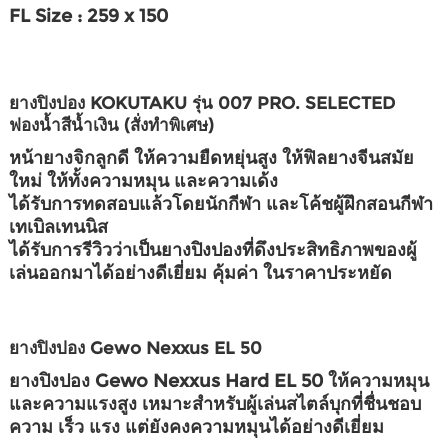
FL Size : 259 x 150
ยางปิงปอง KOKUTAKU รุ่น 007 PRO. SELECTED
ฟองน้ำสีน้ำเงิน (สั่งทำพิเศษ)
หน้ายางจิกลูกดี ให้ความยืดหยุ่นสูง ให้ฟิลยางจีนสมัย
ใหม่ ให้ทั้งความหมุน และความเด้ง
ได้รับการทดสอบแล้วโดยนักกีฬา และโค้ชผู้ฝึกสอนกีฬา
เทเบิลเทนนิส
ได้รับการรีวิวว่าเป็นยางปิงปองที่ดึงประสิทธิภาพของผู้
เล่นออกมาได้อย่างดีเยี่ยม คุ้มค่า ในราคาประหยัด
ยางปิงปอง Gewo Nexxus EL 50
ยางปิงปอง Gewo Nexxus Hard EL 50 ให้ความหมุน
และความแรงสูง เหมาะสำหรับผู้เล่นสไตล์บุกที่ชื่นชอบ
ความ เร็ว แรง แต่ยังคงความหมุนได้อย่างดีเยี่ยม