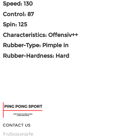
Speed: 130
Control: 87
Spin: 125
Characteristics: Offensiv++
Rubber-Type: Pimple in
Rubber-Hardness: Hard
CONTACT US
ร้านปิงปองสปอร์ต