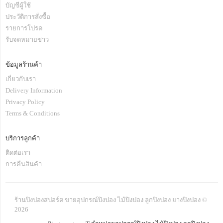
บัญชีผู้ใช้
ประวัติการสั่งซื้อ
รายการโปรด
รับจดหมายข่าว
ข้อมูลร้านค้า
เกี่ยวกับเรา
Delivery Information
Privacy Policy
Terms & Conditions
บริการลูกค้า
ติดต่อเรา
การคืนสินค้า
ร้านปิงปองสปอร์ต ขายอุปกรณ์ปิงปอง ไม้ปิงปอง ลูกปิงปอง ยางปิงปอง ©
2026