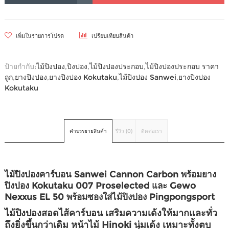
เพิ่มในรายการโปรด
เปรียบเทียบสินค้า
ป้ายกำกับ:
ไม้ปิงปอง
,
ปิงปอง
,
ไม้ปิงปองประกอบ
,
ไม้ปิงปองประกอบ ราคา
ถูก
,
ยางปิงปอง
,
ยางปิงปอง Kokutaku
,
ไม้ปิงปอง Sanwei
,
ยางปิงปอง
Kokutaku
คำบรรยายสินค้า
รีวิว (0)
ติดต่อเรา
ไม้ปิงปองคาร์บอน Sanwei Cannon Carbon พร้อมยาง
ปิงปอง Kokutaku 007 Proselected และ Gewo
Nexxus EL 50 พร้อมซองใส่ไม้ปิงปอง Pingpongsport
ไม้ปิงปองสอดไส้คาร์บอน เสริมความเด้งให้มากและทั่ว
ถึงยิ่งขึ้นกว่าเดิม หน้าไม้ Hinoki นุ่มเด้ง เหมาะทั้งตบ