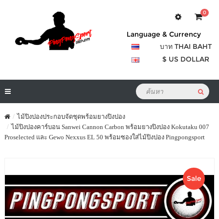
0
Language & Currency
บาท THAI BAHT
$ US DOLLAR
ไม้ปิงปองประกอบจัดชุดพร้อมยางปิงปอง
ไม้ปิงปองคาร์บอน Sanwei Cannon Carbon พร้อมยางปิงปอง Kokutaku 007
Proselected และ Gewo Nexxus EL 50 พร้อมซองใส่ไม้ปิงปอง Pingpongsport
Sale