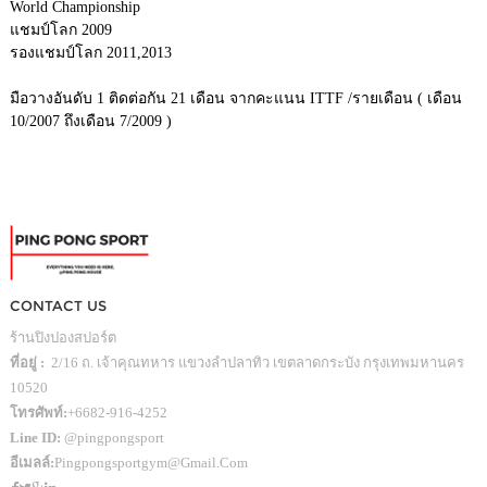
World Championship
แชมป์โลก 2009
รองแชมป์โลก 2011,2013
มือวางอันดับ 1 ติดต่อกัน 21 เดือน จากคะแนน ITTF /รายเดือน ( เดือน
10/2007 ถึงเดือน 7/2009 )
CONTACT US
ร้านปิงปองสปอร์ต
ที่อยู่ :
2/16 ถ. เจ้าคุณทหาร แขวงลำปลาทิว เขตลาดกระบัง กรุงเทพมหานคร
10520
โทรศัพท์:
+6682-916-4252
Line ID:
@pingpongsport
อีเมลล์:
Pingpongsportgym@gmail.com