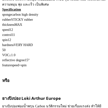
ความหมุน พุ่ง และเร็ว เป็นพิเศษ
Specification
sponge
carbon high density
rubber
STICKY rubber
thickness
MAX
speed
12
control
11
spin
12
hardness
VERY HARD
50
VOC
≤1.0
reflective degree
15°
feature
speed+spin
หรือ
ยางปิงปอง Loki Arthur Europe
ยางปิงปองฟองน้ำพรุน Carbon นวัติกรรมใหม่ ช่วยเรื่องแรงส่ง ทำให้มี