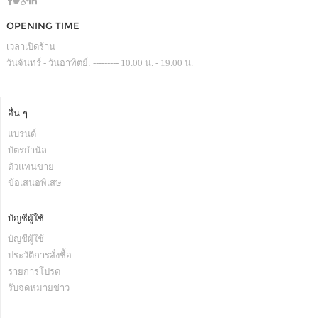
OPENING TIME
เวลาเปิดร้าน
วันจันทร์ - วันอาทิตย์: --------- 10.00 น. - 19.00 น.
อื่น ๆ
แบรนด์
บัตรกำนัล
ตัวแทนขาย
ข้อเสนอพิเสษ
บัญชีผู้ใช้
บัญชีผู้ใช้
ประวัติการสั่งซื้อ
รายการโปรด
รับจดหมายข่าว