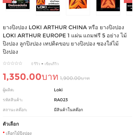
ยางปิงปอง LOKI ARTHUR CHINA หรือ ยางปิงปอง
LOKI ARTHUR EUROPE 1 แผ่น แถมฟรี 5 อย่าง ไม้
ปิงปอง ลูกปิงปอง เทปติดขอบ ยางปิงปอง ซองใส่ไม้
ปิงปอง
-
0 รีวิว
เขียนรีวิว
1,350.00บาท
1,900.00บาท
ผู้ผลิต:
Loki
รหัสสินค้า:
RA023
สถานะสต๊อก:
มีสินค้าในสต๊อก
ตัวเลือก
เลือกไม้ปิงปอง