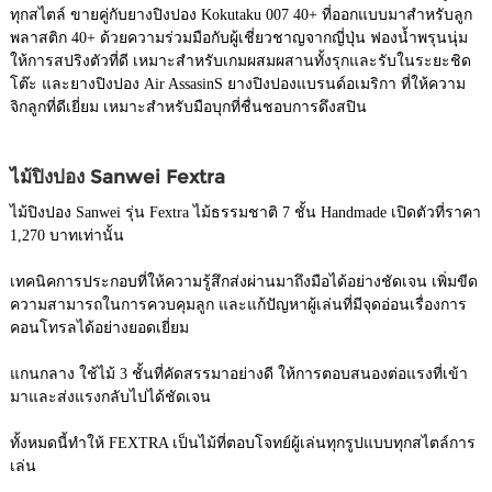
ทุกสไตล์ ขายคู่กับยางปิงปอง Kokutaku 007 40+ ที่ออกแบบมาสำหรับลูก
พลาสติก 40+ ด้วยความร่วมมือกับผู้เชี่ยวชาญจากญี่ปุ่น ฟองน้ำพรุนนุ่ม
ให้การสปริงตัวที่ดี เหมาะสำหรับเกมผสมผสานทั้งรุกและรับในระยะชิด
โต๊ะ และยางปิงปอง Air AssasinS ยางปิงปองแบรนด์อเมริกา ที่ให้ความ
จิกลูกที่ดีเยี่ยม เหมาะสำหรับมือบุกที่ชื่นชอบการดึงสปิน
ไม้ปิงปอง Sanwei Fextra
ไม้ปิงปอง Sanwei รุ่น Fextra ไม้ธรรมชาติ 7 ชั้น Handmade เปิดตัวที่ราคา
1,270 บาทเท่านั้น
เทคนิคการประกอบที่ให้ความรู้สึกส่งผ่านมาถึงมือได้อย่างชัดเจน เพิ่มขีด
ความสามารถในการควบคุมลูก และแก้ปัญหาผู้เล่นที่มีจุดอ่อนเรื่องการ
คอนโทรลได้อย่างยอดเยี่ยม
แกนกลาง ใช้ไม้ 3 ชั้นที่คัดสรรมาอย่างดี ให้การตอบสนองต่อแรงที่เข้า
มาและส่งแรงกลับไปได้ชัดเจน
ทั้งหมดนี้ทำให้ FEXTRA เป็นไม้ที่ตอบโจทย์ผู้เล่นทุกรูปแบบทุกสไตล์การ
เล่น