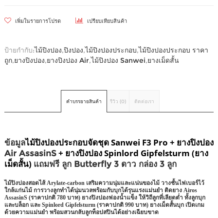
เพิ่มในรายการโปรด
เปรียบเทียบสินค้า
ป้ายกำกับ:
ไม้ปิงปอง
,
ปิงปอง
,
ไม้ปิงปองประกอบ
,
ไม้ปิงปองประกอบ ราคา
ถูก
,
ยางปิงปอง
,
ยางปิงปอง Air
,
ไม้ปิงปอง Sanwei
,
ยางเม็ดสั้น
คำบรรยายสินค้า
รีวิว (0)
ติดต่อเรา
ไม้ปิงปองประกอบจัดชุด Sanwei F3 Pro + ยางปิงปอง
ข้อมูล
+ ยางปิงปอง Spinlord Gipfelsturm (ยาง
Air AssasinS
เม็ดสั้น)
แถมฟรี ลูก Butterfly 3 ดาว กล่อง 3 ลูก
ไม้ปิงปองสอดไส้ Arylate-carbon เสริมความนุ่มและแน่นของไม้ วางชั้นไฟเบอร์ไว้
ใกล้แก่นไม้ การวางลูกทำได้นุ่มนวลพร้อมกับบุกได้รุนแรงแม่นยำ ติดยาง Airos
AssasinS (ราคาปกติ 780 บาท) ยางปิงปองฟองน้ำแข็ง ให้วิถีลูกที่เลียดต่ำ ทั้งลูกบุก
และบล็อก และ Spinlord Gipfelsturm (ราคาปกติ 990 บาท) ยางเม็ดสั้นบุก เปิดเกม
ด้วยความแม่นยำ พร้อมสวนกลับลูกท็อปสปินได้อย่างเฉียบขาด