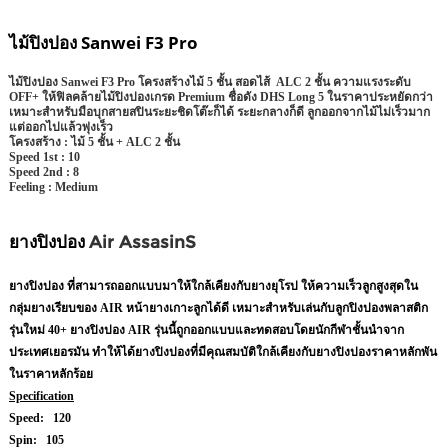
ไม้ปิงปอง Sanwei F3 Pro
ไม้ปิงปอง Sanwei F3 Pro โครงสร้างไม้ 5 ชั้น สอดไส้ ALC 2 ชั้น ความแรงระดับ
OFF+ ให้ฟิลคล้ายไม้ปิงปองเกรด Premium ชื่อดัง DHS Long 5 ในราคาประหยัดกว่า
เหมาะสำหรับมือบุกสายสปินระยะชิดโต๊ะก็ได้ ระยะกลางก็ดี ลูกออกจากไม้ไม่เร็วมาก
แต่ออกไปแล้วพุ่งเร็ว
โครงสร้าง :
ไม้ 5 ชั้น + ALC 2 ชั้น
Speed 1st :
10
Speed 2nd :
8
Feeling :
Medium
ยางปิงปอง
Air AssasinS
ยางปิงปอง ที่สามารถออกแบบมาให้ใกล้เคียงกับยางยุโรป ให้ความเร็วลูกสูงสุดใน
กลุ่มยางเรียบของ AIR หน้ายางเกาะลูกได้ดี เหมาะสำหรับเล่นกับลูกปิงปองพลาสติก
รุ่นใหม่ 40+ ยางปิงปอง AIR รุ่นนี้ถูกออกแบบและทดสอบโดยนักกีฬาชั้นนำจาก
ประเทศเยอรมัน ทำให้ได้ยางปิงปองที่มีคุณสมบัติใกล้เคียงกับยางปิงปองราคาหลักพัน
ในราคาหลักร้อย
Specification
Speed: 120
Spin: 105