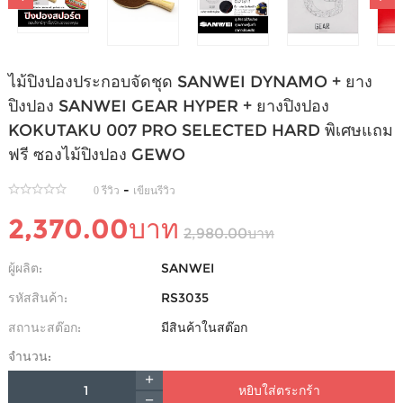
ไม้ปิงปองประกอบจัดชุด SANWEI DYNAMO + ยาง
ปิงปอง SANWEI GEAR HYPER + ยางปิงปอง
KOKUTAKU 007 PRO SELECTED HARD พิเศษแถม
ฟรี ซองไม้ปิงปอง GEWO
-
0 รีวิว
เขียนรีวิว
2,370.00บาท
2,980.00บาท
ผู้ผลิต:
SANWEI
รหัสสินค้า:
RS3035
สถานะสต๊อก:
มีสินค้าในสต๊อก
จำนวน:
หยิบใส่ตระกร้า