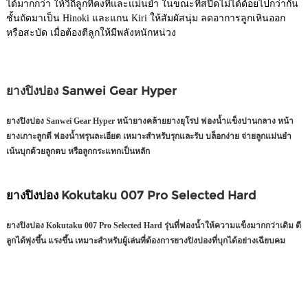
ได้มากกว่า ให้วิถีลูกที่คงที่และแม่นยำ ในขณะที่สปีดไม่ได้ด้อยไปกว่ากัน
ชั้นถัดมาเป็น Hinoki และแกน Kiri ให้สัมผัสนุ่ม ลดอาการลูกเหินออก
หรือสะบัด เมื่อต้องตีลูกให้มีพลังหนักหน่วง
ยางปิงปอง Sanwei Gear Hyper
ยางปิงปอง Sanwei Gear Hyper หน้ายางคล้ายยางยุโรป ฟองน้ำแข็งปานกลาง หน้า
ยางเกาะลูกดี ฟองน้ำพรุนละเอียด เหมาะสำหรับรุกและรับ บล็อกง่าย จ่ายลูกแม่นยำ
เน้นบุกด้วยลูกตบ หรือลูกกระแทกเป็นหลัก
ยางปิงปอง
Kokutaku 007 Pro Selected Hard
ยางปิงปอง Kokutaku 007 Pro Selected Hard รุ่นที่ฟองน้ำให้ความแข็งมากกว่าเดิม ตี
ลูกได้พุ่งขึ้น แรงขึ้น เหมาะสำหรับผู้เล่นที่ต้องการยางปิงปองที่บุกได้อย่างเฉียบคม