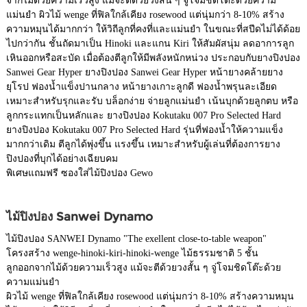
จากไม้ด้วยความเร็วสูง แม้จะตีด้วยวงสั้น ๆ จู่โจมชิดโต๊ะด้วยความ
แม่นยำ ผิวไม้ wenge ที่ฟิลใกล้เคียง rosewood แต่นุ่มกว่า 8-10% สร้าง
ความหมุนได้มากกว่า ให้วิถีลูกที่คงที่และแม่นยำ ในขณะที่สปีดไม่ได้ด้อย
ไปกว่ากัน ชั้นถัดมาเป็น Hinoki และแกน Kiri ให้สัมผัสนุ่ม ลดอาการลูก
เหินออกหรือสะบัด เมื่อต้องตีลูกให้มีพลังหนักหน่วง ประกอบกับยางปิงปอง
Sanwei Gear Hyper ยางปิงปอง Sanwei Gear Hyper หน้ายางคล้ายยาง
ยุโรป ฟองน้ำแข็งปานกลาง หน้ายางเกาะลูกดี ฟองน้ำพรุนละเอียด
เหมาะสำหรับรุกและรับ บล็อกง่าย จ่ายลูกแม่นยำ เน้นบุกด้วยลูกตบ หรือ
ลูกกระแทกเป็นหลักและ ยางปิงปอง Kokutaku 007 Pro Selected Hard
ยางปิงปอง Kokutaku 007 Pro Selected Hard รุ่นที่ฟองน้ำให้ความแข็ง
มากกว่าเดิม ตีลูกได้พุ่งขึ้น แรงขึ้น เหมาะสำหรับผู้เล่นที่ต้องการยาง
ปิงปองที่บุกได้อย่างเฉียบคม
พิเศษแถมฟรี ซองใส่ไม้ปิงปอง Gewo
ไม้ปิงปอง Sanwei Dynamo
ไม้ปิงปอง SANWEI Dynamo "The exellent close-to-table weapon"
โครงสร้าง wenge-hinoki-kiri-hinoki-wenge ไม้ธรรมชาติ 5 ชั้น
ลูกออกจากไม้ด้วยความเร็วสูง แม้จะตีด้วยวงสั้น ๆ จู่โจมชิดโต๊ะด้วย
ความแม่นยำ
ผิวไม้ wenge ที่ฟิลใกล้เคียง rosewood แต่นุ่มกว่า 8-10% สร้างความหมุน