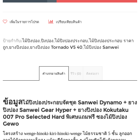
เพิ่มในรายการโปรด
เปรียบเทียบสินค้า
ป้ายกำกับ:
ไม้ปิงปอง
,
ปิงปอง
,
ไม้ปิงปองประกอบ
,
ไม้ปิงปองประกอบ ราคา
ถูก
,
ยางปิงปอง
,
ยางปิงปอง Tornado V5 40
,
ไม้ปิงปอง Sanwei
คำบรรยายสินค้า
รีวิว (0)
ติดต่อเรา
ข้อมูล
ไม้ปิงปองประกอบจัดชุด Sanwei Dynamo
+
ยาง
ปิงปอง Sanwei Gear Hyper + ยางปิงปอง Kokutaku
007 Pro Selected Hard พิเศษแถมฟรี ซองไม้ปิงปอง
Gewo
โครงสร้าง wenge-hinoki-kiri-hinoki-wenge ไม้ธรรมชาติ 5 ชั้น ลูกออก