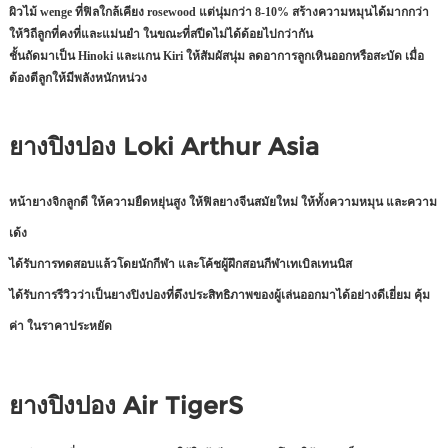
ผิวไม้ wenge ที่ฟิลใกล้เคียง rosewood แต่นุ่มกว่า 8-10% สร้างความหมุนได้มากกว่า
ให้วิถีลูกที่คงที่และแม่นยำ ในขณะที่สปีดไม่ได้ด้อยไปกว่ากัน
ชั้นถัดมาเป็น Hinoki และแกน Kiri ให้สัมผัสนุ่ม ลดอาการลูกเหินออกหรือสะบัด เมื่อ
ต้องตีลูกให้มีพลังหนักหน่วง
ยางปิงปอง
Loki Arthur Asia
หน้ายางจิกลูกดี ให้ความยืดหยุ่นสูง ให้ฟิลยางจีนสมัยใหม่ ให้ทั้งความหมุน และความ
เด้ง
ได้รับการทดสอบแล้วโดยนักกีฬา และโค้ชผู้ฝึกสอนกีฬาเทเบิลเทนนิส
ได้รับการรีวิวว่าเป็นยางปิงปองที่ดึงประสิทธิภาพของผู้เล่นออกมาได้อย่างดีเยี่ยม คุ้ม
ค่า ในราคาประหยัด
ยางปิงปอง Air TigerS