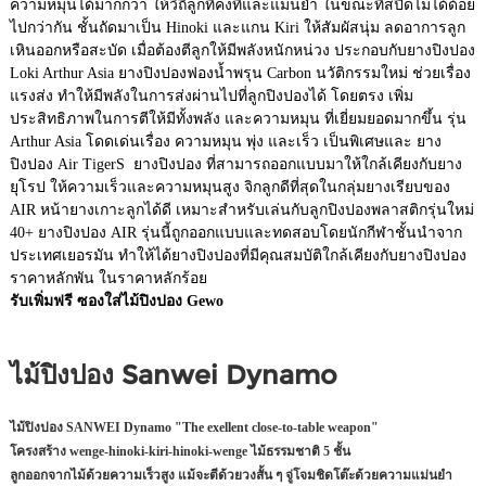
ความหมุนได้มากกว่า ให้วิถีลูกที่คงที่และแม่นยำ ในขณะที่สปีดไม่ได้ด้อย
ไปกว่ากัน ชั้นถัดมาเป็น Hinoki และแกน Kiri ให้สัมผัสนุ่ม ลดอาการลูก
เหินออกหรือสะบัด เมื่อต้องตีลูกให้มีพลังหนักหน่วง ประกอบกับยางปิงปอง
Loki Arthur Asia ยางปิงปองฟองน้ำพรุน Carbon นวัติกรรมใหม่ ช่วยเรื่อง
แรงส่ง ทำให้มีพลังในการส่งผ่านไปที่ลูกปิงปองได้ โดยตรง เพิ่ม
ประสิทธิภาพในการตีให้มีทั้งพลัง และความหมุน ที่เยี่ยมยอดมากขึ้น รุ่น
Arthur Asia โดดเด่นเรื่อง ความหมุน พุ่ง และเร็ว เป็นพิเศษและ ยาง
ปิงปอง Air TigerS ยางปิงปอง ที่สามารถออกแบบมาให้ใกล้เคียงกับยาง
ยุโรป ให้ความเร็วและความหมุนสูง จิกลูกดีที่สุดในกลุ่มยางเรียบของ
AIR หน้ายางเกาะลูกได้ดี เหมาะสำหรับเล่นกับลูกปิงปองพลาสติกรุ่นใหม่
40+ ยางปิงปอง AIR รุ่นนี้ถูกออกแบบและทดสอบโดยนักกีฬาชั้นนำจาก
ประเทศเยอรมัน ทำให้ได้ยางปิงปองที่มีคุณสมบัติใกล้เคียงกับยางปิงปอง
ราคาหลักพัน ในราคาหลักร้อย
รับเพิ่มฟรี ซองใส่ไม้ปิงปอง Gewo
ไม้ปิงปอง
Sanwei Dynamo
ไม้ปิงปอง SANWEI Dynamo "The exellent close-to-table weapon"
โครงสร้าง wenge-hinoki-kiri-hinoki-wenge ไม้ธรรมชาติ 5 ชั้น
ลูกออกจากไม้ด้วยความเร็วสูง แม้จะตีด้วยวงสั้น ๆ จู่โจมชิดโต๊ะด้วยความแม่นยำ