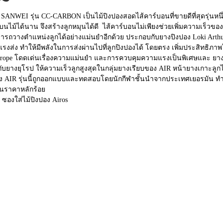
ง SANWEI รุ่น CC-CARBON เป็นไม้ปิงปองสอดไส้คาร์บอนที่ขายดีที่สุดรุ่นห
่บนไม้ได้นาน จึงสร้างลูกหมุนได้ดี ไส้คาร์บอนไม่เพียงช่วยเพิ่มความเร็วของ
ารถวางตำแหน่งลูกได้อย่างแม่นยำอีกด้วย ประกอบกับยางปิงปอง Loki Arthu
งแรงส่ง ทำให้มีพลังในการส่งผ่านไปที่ลูกปิงปองได้ โดยตรง เพิ่มประสิทธิภาพใ
urope โดดเด่นเรื่องความแม่นยำ และการควบคุมความแรงเป็นพิเศษและ ยาง
กับยางยุโรป ให้ความเร็วลูกสูงสุดในกลุ่มยางเรียบของ AIR หน้ายางเกาะลูกไ
ง AIR รุ่นนี้ถูกออกแบบและทดสอบโดยนักกีฬาชั้นนำจากประเทศเยอรมัน ทำให้
ในราคาหลักร้อย
ซองใส่ไม้ปิงปอง Airos