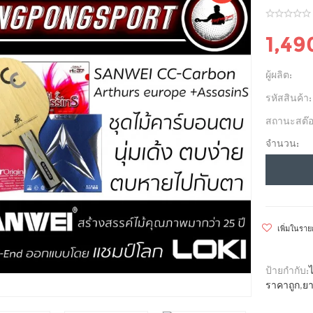
1,49
ผู้ผลิต:
รหัสสินค้า:
สถานะสต๊อ
จำนวน:
เพิ่มในรา
ป้ายกำกับ:
ราคาถูก
,
ยา