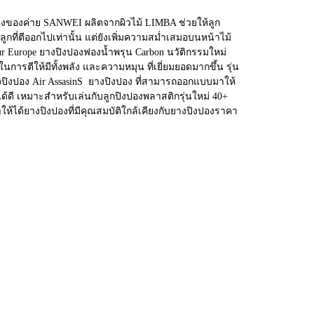
นึ่งของค่าย SANWEI ผลิตจากผิวไม้ LIMBA ช่วยให้ลูก
ลูกที่ตีออกไปเท่านั้น แต่ยังเพิ่มความสม่ำเสมอบนหน้าไม้
r Europe ยางปิงปองฟองน้ำพรุน Carbon นวัติกรรมใหม่
นการตีให้มีทั้งพลัง และความหมุน ที่เยี่ยมยอดมากขึ้น รุ่น
ปิงปอง Air AssasinS ยางปิงปอง ที่สามารถออกแบบมาให้
ด้ดี เหมาะสำหรับเล่นกับลูกปิงปองพลาสติกรุ่นใหม่ 40+
ได้ยางปิงปองที่มีคุณสมบัติใกล้เคียงกับยางปิงปองราคา