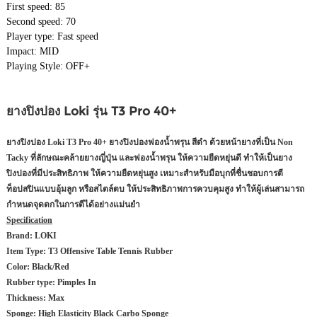
First speed: 85
Second speed: 70
Player type: Fast speed
Impact: MID
Playing Style: OFF+
ยางปิงปอง Loki รุ่น T3 Pro 40+
ยางปิงปอง Loki T3 Pro 40+ ยางปิงปองฟองน้ำพรุน สีดำ ด้วยหน้ายางที่เป็น Non
Tacky ที่ลักษณะคล้ายยางญี่ปุ่น และฟองน้ำพรุน ให้ความยืดหยุ่นดี ทำให้เป็นยาง
ปิงปองที่มีประสิทธิภาพ ให้ความยืดหยุ่นสูง เหมาะสำหรับมือบุกที่ชื่นชอบการตี
ท็อปสปินแบบอุ้มลูก หรือสไตล์ตบ ให้ประสิทธิภาพการควบคุมสูง ทำให้ผู้เล่นสามารถ
กำหนดจุดตกในการตีได้อย่างแม่นยำ
Specification
Brand: LOKI
Item Type: T3 Offensive Table Tennis Rubber
Color: Black/Red
Rubber type: Pimples In
Thickness: Max
Sponge: High Elasticity Black Carbo Sponge