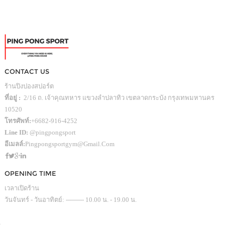
CONTACT US
ร้านปิงปองสปอร์ต
ที่อยู่ :
2/16 ถ. เจ้าคุณทหาร แขวงลำปลาทิว เขตลาดกระบัง กรุงเทพมหานคร
10520
โทรศัพท์:
+6682-916-4252
Line ID:
@pingpongsport
อีเมลล์:
Pingpongsportgym@gmail.com
OPENING TIME
เวลาเปิดร้าน
วันจันทร์ - วันอาทิตย์: --------- 10.00 น. - 19.00 น.