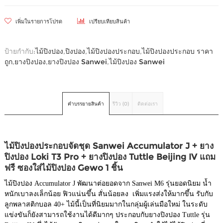
เพิ่มในรายการโปรด
เปรียบเทียบสินค้า
ป้ายกำกับ:
ไม้ปิงปอง
,
ปิงปอง
,
ไม้ปิงปองประกอบ
,
ไม้ปิงปองประกอบ ราคา
ถูก
,
ยางปิงปอง
,
ยางปิงปอง Sanwei
,
ไม้ปิงปอง Sanwei
คำบรรยายสินค้า
รีวิว (0)
ติดต่อเรา
ไม้ปิงปองประกอบจัดชุด Sanwei Accumulator J + ยาง
ปิงปอง Loki T3 Pro + ยางปิงปอง Tuttle Beijing IV แถม
ฟรี ซองใส่ไม้ปิงปอง Gewo 1 ชิ้น
ไม้ปิงปอง Accumulator J พัฒนาต่อยอดจาก Sanwei M6 รุ่นยอดนิยม น้ำ
หนักเบาลงเล็กน้อย ฟิวแน่นขึ้น สั่นน้อยลง เพิ่มแรงส่งให้มากขึ้น รับกับ
ลูกพลาสติกบอล 40+ ไม้นี้เป็นที่นิยมมากในกลุ่มผู้เล่นมือใหม่ ในระดับ
แข่งขันก็ยังสามารถใช้งานได้ดีมากๆ ประกอบกับยางปิงปอง Tuttle รุ่น