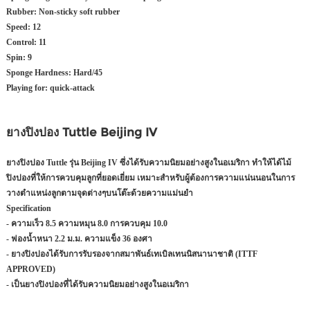
Rubber: Non-sticky soft rubber
Speed: 12
Control: 11
Spin: 9
Sponge Hardness: Hard/45
Playing for: quick-attack
ยางปิงปอง Tuttle Beijing IV
ยางปิงปอง Tuttle รุ่น Beijing IV ซึ่งได้รับความนิยมอย่างสูงในอเมริกา ทำให้ได้ไม้
ปิงปองที่ให้การควบคุมลูกที่ยอดเยี่ยม เหมาะสำหรับผู้ต้องการความแน่นนอนในการ
วางตำแหน่งลูกตามจุดต่างๆบนโต๊ะด้วยความแม่นยำ
Specification
- ความเร็ว 8.5 ความหมุน 8.0 การควบคุม 10.0
- ฟองน้ำหนา 2.2 ม.ม. ความแข็ง 36 องศา
- ยางปิงปองได้รับการรับรองจากสมาพันธ์เทเบิลเทนนิสนานาชาติ (ITTF
APPROVED)
- เป็นยางปิงปองที่ได้รับความนิยมอย่างสูงในอเมริกา