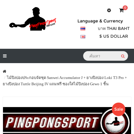
0
Language & Currency
บาท THAI BAHT
$ US DOLLAR
ไม้ปิงปองประกอบจัดชุด Sanwei Accumulator J + ยางปิงปอง Loki T3 Pro +
ยางปิงปอง Tuttle Beijing IV แถมฟรี ซองใส่ไม้ปิงปอง Gewo 1 ชิ้น
Sale