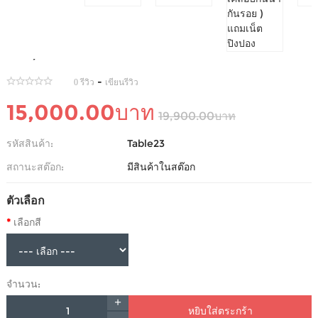
โต๊ะปิงปอง WAGA 25 ML ( ผิวโต๊ะ เคลือบกันน้ำ กัน
รอย ) แถมเน็ตปิงปอง
-
0 รีวิว
เขียนรีวิว
15,000.00บาท
19,900.00บาท
รหัสสินค้า:
Table23
สถานะสต๊อก:
มีสินค้าในสต๊อก
ตัวเลือก
เลือกสี
จำนวน:
หยิบใส่ตระกร้า