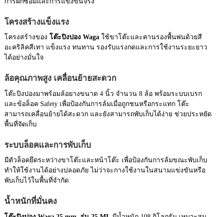
การฝึกซ้อมและการแข่งขันจริง
โครงสร้างแข็งแรง
โครงสร้างของ
โต๊ะปิงปอง Waga
ใช้ขาโต๊ะและคานรองพื้นพ่นด้วยสี
อะคริลิคสีเทา แข็งแรง ทนทาน รองรับแรงกดและการใช้งานระยะยาว
ได้อย่างมั่นใจ
ล้อคุณภาพสูง เคลื่อนย้ายสะดวก
โต๊ะปิงปองมาพร้อมล้อยางขนาด 4 นิ้ว จำนวน 8 ล้อ พร้อมระบบเบรก
และข้อล็อค Safety เพื่อป้องกันการล้มเมื่อถูกชนหรือกระแทก โต๊ะ
สามารถเคลื่อนย้ายได้สะดวก และยังสามารถพับเก็บได้ง่าย ช่วยประหยัด
พื้นที่จัดเก็บ
ระบบล็อคและการพับเก็บ
มีตัวล็อคยึดระหว่างขาโต๊ะและหน้าโต๊ะ เพื่อป้องกันการล้มขณะพับเก็บ
ทำให้ใช้งานได้อย่างปลอดภัย ไม่ว่าจะกางใช้งานในสนามแข่งขันหรือ
พับเก็บไว้ในพื้นที่จำกัด
น้ำหนักที่มั่นคง
โต๊ะปิงปอง Waga 25 mm. รุ่น 25 ML
มีน้ำหนัก 108 กิโลกรัม เหมาะสม