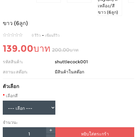
ลูกแบดมินตันพลาสติก WHIZZ (NYLON) สีเหลือง/สี
ขาว (6ลูก)
-
0 รีวิว
เขียนรีวิว
139.00บาท
200.00บาท
รหัสสินค้า:
shuttlecock001
สถานะสต๊อก:
มีสินค้าในสต๊อก
ตัวเลือก
เลือกสี
จำนวน:
หยิบใส่ตระกร้า