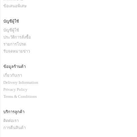
ข้อเสนอพิเสษ
บัญชีผู้ใช้
บัญชีผู้ใช้
ประวัติการสั่งซื้อ
รายการโปรด
รับจดหมายข่าว
ข้อมูลร้านค้า
เกี่ยวกับเรา
Delivery Information
Privacy Policy
Terms & Conditions
บริการลูกค้า
ติดต่อเรา
การคืนสินค้า