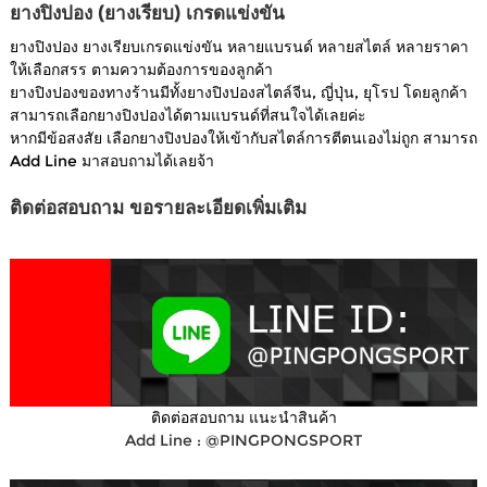
ยางปิงปอง (ยางเรียบ) เกรดแข่งขัน
ยางปิงปอง ยางเรียบเกรดแข่งขัน หลายแบรนด์ หลายสไตล์ หลายราคา
ให้เลือกสรร ตามความต้องการของลูกค้า
ยางปิงปองของทางร้านมีทั้งยางปิงปองสไตล์จีน, ญี่ปุ่น, ยุโรป โดยลูกค้า
สามารถเลือกยางปิงปองได้ตามแบรนด์ที่สนใจได้เลยค่ะ
หากมีข้อสงสัย เลือกยางปิงปองให้เข้ากับสไตล์การตีตนเองไม่ถูก สามารถ
Add Line มาสอบถามได้เลยจ้า
ติดต่อสอบถาม ขอรายละเอียดเพิ่มเติม
ติดต่อสอบถาม แนะนำสินค้า
Add Line : @PINGPONGSPORT