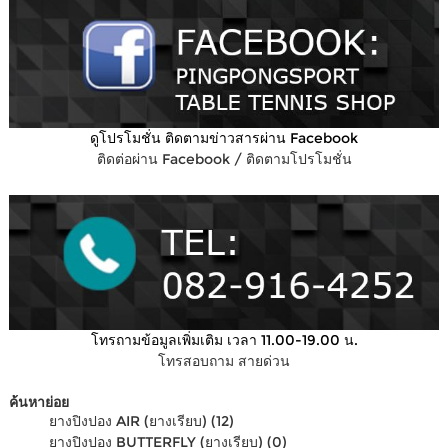
ดูโปรโมชั่น ติดตามข่าวสารผ่าน Facebook
ติดต่อผ่าน Facebook / ติดตามโปรโมชั่น
โทรถามข้อมูลเพิ่มเติม เวลา 11.00-19.00 น.
โทรสอบถาม สายด่วน
ค้นหาย่อย
ยางปิงปอง AIR (ยางเรียบ) (12)
ยางปิงปอง BUTTERFLY (ยางเรียบ) (0)