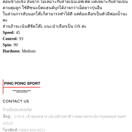
ค่อนข้างแข็ง ล้มยาก ไม่เหมาะกับสายเน้นเอฟเฟค แต่เหมาะกับสายเน้น
ควบคุมลูก ใช้ตีชนแบ็คแฮนด์บุกได้ง่ายกว่าเม็ดยาวรุ่นอื่น
ในส่วนการสับนอกโต๊ะก็สามารถทำได้ดี แต่ต้องเลือกเป็นตัวมีฟองน้ำนะ
คะ
ส่วนถ้าจะเน้นตีชิดโต๊ะ แนะนำเลือกเป็น OX ค่ะ
Speed:
45
Control:
93
Spin:
99
Hardness:
Medium
CONTACT US
ร้านปิงปองสปอร์ต
ที่อยู่ :
2/16 ถ. เจ้าคุณทหาร แขวงลำปลาทิว เขตลาดกระบัง กรุงเทพมหานคร
10520
โทรศัพท์:
+6682-916-4252